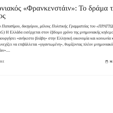
νιακός «Φρανκενστάιν»: Το δράμα 
ος
υ Παπασίμου, δικηγόρου, μέλους Πολιτικής Γραμματείας του «ΠΡΑΤΤΩ»
sG)
Η Ελλάδα εισέρχεται στον έβδομο χρόνο της μνημονιακής κηδεμο
ιουργήσει «ανήκεστο βλάβη» στην Ελληνική οικονομία και κοινωνία κ
υνεχίζει να επιβάλλεται «γιγαντωμένη», θυμίζοντας πλέον μνημονιακ
ν»....
ORE
M