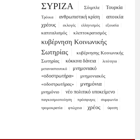
ΣΥΡΙΖΑ
Τουρκία
Σόιμπλε
αποικία
ανθρωπιστική κρίση
Τρόικα
χρέους
εκλογές
ελληνισμός
εξουσία
καπιταλισμός
κλεπτοκρατισμός
κυβέρνηση Κοινωνικής
Σωτηρίας
κυβέρνησης Κοινωνικής
κόκκινα δάνεια
Σωτηρίας
λιτότητα
μνημονιακό
μεταναστευτικό
«οδοστρωτήρα»
μνημονιακός
μνημόνια
«οδοστρωτήρας»
νέο πολιτικό υποκείμενο
μνημόνιο
παγκοσμιοποίηση
πρόσφυγες
συμφωνία
χρέος
τρομοκρατία
φτώχεια
ύφεση