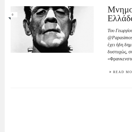
Μνημο
0
Ελλάδ
Του Γεωργίο
@
Papasimo
έχει ήδη δημ
δυστυχώς, σ
«Φρανκενστάι
READ M