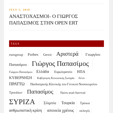
JULY 5, 2018
ΑΝΑΣΤΟΧΑΣΜΟΙ- Ο ΓΙΩΡΓΟΣ
ΠΑΠΑΣΙΜΟΣ ΣΤΗΝ OPEN ERT
TAGS
Αριστερά
Forbes
Γεωργίου
eurogroup
Grexit
Γιώργος Παπασίμος
Παπασίμου
Ελλάδα
ΗΠΑ
Ευρωϊερατείο
Γιώργου Παπασίμου
ΚΥΒΕΡΝΗΣΗ
Κυβέρνηση Κοινωνικής Σωτηρία
Λένιν
ΠΡΑΤΤΩ
Παιδιατρικής Κλινικής του Γενικού Νοσοκομείου
Παπασίμος
Τρικάλων
Πρώτη φορά Αριστερά
ΣΥΡΙΖΑ
Τουρκία
Σόιμπλε
Τρόικα
αποικία χρέους
ανθρωπιστική κρίση
εκλογές