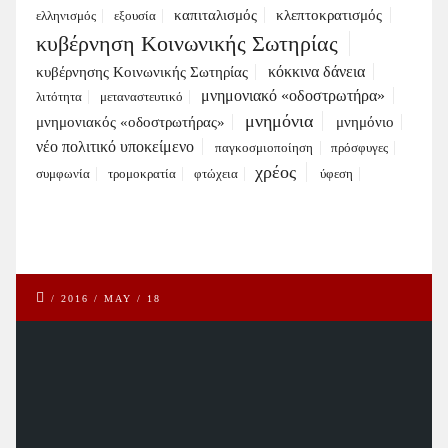
καπιταλισμός
κλεπτοκρατισμός
ελληνισμός
εξουσία
κυβέρνηση Κοινωνικής Σωτηρίας
κόκκινα δάνεια
κυβέρνησης Κοινωνικής Σωτηρίας
μνημονιακό «οδοστρωτήρα»
λιτότητα
μεταναστευτικό
μνημόνια
μνημονιακός «οδοστρωτήρας»
μνημόνιο
νέο πολιτικό υποκείμενο
παγκοσμιοποίηση
πρόσφυγες
χρέος
συμφωνία
τρομοκρατία
φτώχεια
ύφεση
/
2016
/
MAY
/
18