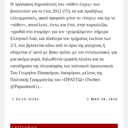
Η πρόσφατη δημοσίευση του «πόθεν έσχες» των
βουλευτών για το έτος 2012 (!!!), αν και προδήλως
ελλειμματικές, αφού αφορούν μόνο το «έσχες» και όχι το
«πόθεν», αποτέλεσε, έστω και έτσι, στην κυριολεξία,
«γροθιά στο στομάχι» για τον «χειμαζόμενο» σήμερα
Ελληνικό Λαό, και ιδιαίτερα του τμήματος εκείνου των
2/3, που βρίσκεται κάτω από το όριο της φτώχειας ή
οδηγείται σ’ αυτό με βίαιο τρόπο, με τον εντυπωσιακό, για
μια ακόμα φορά, δηλωθέντα εμφανή πλούτο και τα
εισοδήματα της πλειοψηφίας του πολιτικού προσωπικού.
Του Γεωργίου Παπασίμου, δικηγόρου, μέλους της
Πολιτικής Γραμματείας του «ΠΡΑΤΤΩ» (Twitter:
@PapasimosG)...
READ MORE
MAY 18, 2016
CATEGORIES