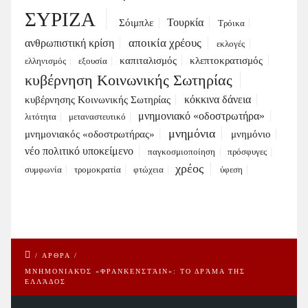
ΣΥΡΙΖΑ
Τουρκία
Σόιμπλε
Τρόικα
αποικία χρέους
ανθρωπιστική κρίση
εκλογές
καπιταλισμός
κλεπτοκρατισμός
ελληνισμός
εξουσία
κυβέρνηση Κοινωνικής Σωτηρίας
κόκκινα δάνεια
κυβέρνησης Κοινωνικής Σωτηρίας
μνημονιακό «οδοστρωτήρα»
λιτότητα
μεταναστευτικό
μνημόνια
μνημονιακός «οδοστρωτήρας»
μνημόνιο
νέο πολιτικό υποκείμενο
παγκοσμιοποίηση
πρόσφυγες
χρέος
συμφωνία
τρομοκρατία
φτώχεια
ύφεση
/
ΑΡΘΡΑ
/
ΜΝΗΜΟΝΙΑΚΌΣ «ΦΡΑΝΚΕΝΣΤΆΙΝ»: ΤΟ ΔΡΆΜΑ ΤΗΣ
ΕΛΛΆΔΟΣ