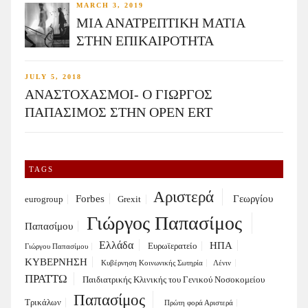
MARCH 3, 2019
ΜΙΑ ΑΝΑΤΡΕΠΤΙΚΗ ΜΑΤΙΑ
ΣΤΗΝ ΕΠΙΚΑΙΡΟΤΗΤΑ
JULY 5, 2018
ΑΝΑΣΤΟΧΑΣΜΟΙ- Ο ΓΙΩΡΓΟΣ
ΠΑΠΑΣΙΜΟΣ ΣΤΗΝ OPEN ERT
TAGS
Αριστερά
Forbes
Γεωργίου
eurogroup
Grexit
Γιώργος Παπασίμος
Παπασίμου
Ελλάδα
ΗΠΑ
Ευρωϊερατείο
Γιώργου Παπασίμου
ΚΥΒΕΡΝΗΣΗ
Κυβέρνηση Κοινωνικής Σωτηρία
Λένιν
ΠΡΑΤΤΩ
Παιδιατρικής Κλινικής του Γενικού Νοσοκομείου
Παπασίμος
Τρικάλων
Πρώτη φορά Αριστερά