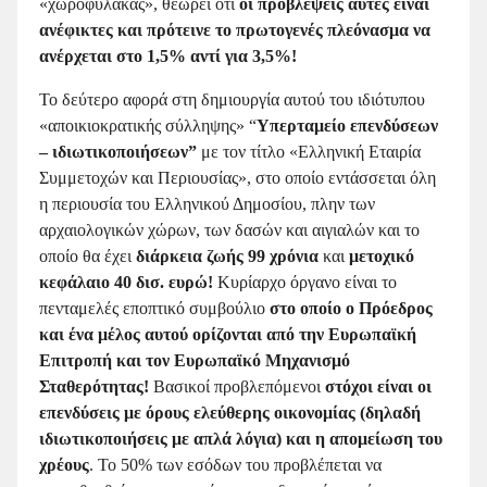
«χωροφύλακας», θεωρεί ότι
οι προβλέψεις αυτές είναι
ανέφικτες και πρότεινε το πρωτογενές πλεόνασμα να
ανέρχεται στο 1,5% αντί για 3,5%!
Το δεύτερο αφορά στη δημιουργία αυτού του ιδιότυπου
«αποικιοκρατικής σύλληψης» “
Υπερταμείο επενδύσεων
– ιδιωτικοποιήσεων”
με τον τίτλο «Ελληνική Εταιρία
Συμμετοχών και Περιουσίας», στο οποίο εντάσσεται όλη
η περιουσία του Ελληνικού Δημοσίου, πλην των
αρχαιολογικών χώρων, των δασών και αιγιαλών και το
οποίο θα έχει
διάρκεια ζωής 99 χρόνια
και
μετοχικό
κεφάλαιο 40 δισ. ευρώ!
Κυρίαρχο όργανο είναι το
πενταμελές εποπτικό συμβούλιο
στο οποίο ο Πρόεδρος
και ένα μέλος αυτού ορίζονται από την Ευρωπαϊκή
Επιτροπή και τον Ευρωπαϊκό Μηχανισμό
Σταθερότητας!
Βασικοί προβλεπόμενοι
στόχοι είναι οι
επενδύσεις με όρους ελεύθερης οικονομίας (δηλαδή
ιδιωτικοποιήσεις με απλά λόγια) και η απομείωση του
χρέους
. Το 50% των εσόδων του προβλέπεται να