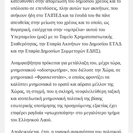
κατευθυνθεί στην απομείωση του δημοσίου χρέους και το
υπόλοιπο σε επενδύσεις, πλην αυτών των ακινήτων, που
ανήκουν ήδη στο ΤΑΙΠΕΔ και τα έσοδά του θα πάνε
απευθείας στην μείωση του χρέους και το οποίο, ως
θυγατρική, εισέρχεται στην «ομπρέλα» αυτού του
Υπερταμείου (μαζί με το Ταμείο Χρηματοπιστωτικής
Σταθερότητας, την Εταιρία Ακινήτων του Δημοσίου ΕΤΑΔ
και την Εταιρία Δημοσίων Συμμετοχών ΕΔΗΣ).
Αναμφισβήτητα πρόκειται για μετάλλαξη του, μέχρι τώρα,
μνημονιακού «οδοστρωτήρα», που διέλυσε την Χώρα, σε
μνημονιακό «Φρανκενστάιν», ο οποίος φροντίζει να
καλύπτει μνημονιακά το ορατό και αόρατο μέλλον της
Χώρας, τη στιγμή, που η σκληρή, νεοφιλελεύθερη ταξική
και ισοπεδωτική μνημονιακή πολιτική της βίαιης
εσωτερικής υποτίμησης της προηγούμενης εξαετίας έχει
επιφέρει ραγδαία «φτωχοποίηση» στο μεγαλύτερο τμήμα
του Ελληνικού Λαού.
Αποδεικνύεται, έτσι, η τραγική ανικανότητα του πολιτικού