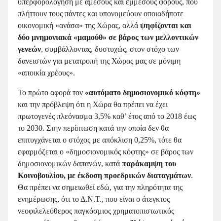
υπερφορολόγηση με άμεσους και έμμεσους φόρους, που
πλήττουν τους πάντες και υπονομεύουν οποιαδήποτε
οικονομική «ανάσα» της Χώρας, αλλά
ψηφίζονται και
δύο μνημονιακά «μαμούθ» σε βάρος των μελλοντικών
γενεών
, συμβάλλοντας, δυστυχώς, στον στόχο των
δανειστών για μετατροπή της Χώρας μας σε μόνιμη
«αποικία χρέους».
Το πρώτο αφορά τον
«αυτόματο δημοσιονομικό κόφτη»
και την πρόβλεψη ότι η Χώρα θα πρέπει να έχει
πρωτογενές πλεόνασμα 3,5% καθ’ έτος από το 2018 έως
το 2030. Στην περίπτωση κατά την οποία δεν θα
επιτυγχάνεται ο στόχος με απόκλιση 0,25%, τότε θα
εφαρμόζεται ο «δημοσιονομικός κόφτης» σε βάρος των
δημοσιονομικών δαπανών, κατά
παράκαμψη του
Κοινοβουλίου, με έκδοση προεδρικών διαταγμάτων
.
Θα πρέπει να σημειωθεί εδώ, για την πληρότητα της
ενημέρωσης, ότι το Δ.Ν.Τ., που είναι ο άτεγκτος
νεοφιλελεύθερος παγκόσμιος χρηματοπιστωτικός