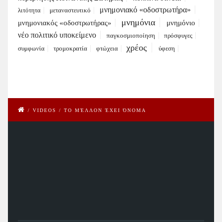
μνημονιακό «οδοστρωτήρα»
λιτότητα
μεταναστευτικό
μνημόνια
μνημονιακός «οδοστρωτήρας»
μνημόνιο
νέο πολιτικό υποκείμενο
παγκοσμιοποίηση
πρόσφυγες
χρέος
συμφωνία
τρομοκρατία
φτώχεια
ύφεση
/
VIDEOS
/
ΤΟ ΜΈΛΛΟΝ ΈΧΕΙ ΌΝΟΜΑ