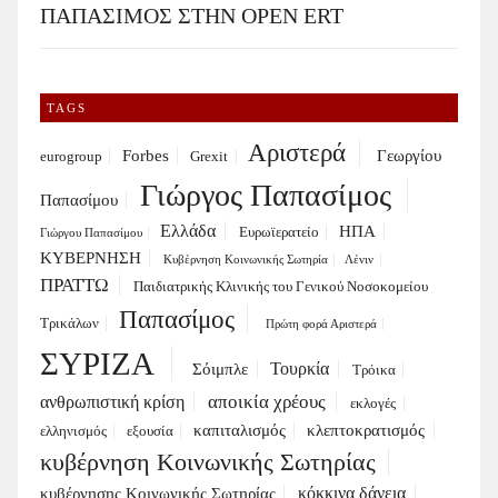
ΠΑΠΑΣΙΜΟΣ ΣΤΗΝ OPEN ERT
TAGS
Αριστερά
Forbes
Γεωργίου
eurogroup
Grexit
Γιώργος Παπασίμος
Παπασίμου
Ελλάδα
ΗΠΑ
Ευρωϊερατείο
Γιώργου Παπασίμου
ΚΥΒΕΡΝΗΣΗ
Κυβέρνηση Κοινωνικής Σωτηρία
Λένιν
ΠΡΑΤΤΩ
Παιδιατρικής Κλινικής του Γενικού Νοσοκομείου
Παπασίμος
Τρικάλων
Πρώτη φορά Αριστερά
ΣΥΡΙΖΑ
Τουρκία
Σόιμπλε
Τρόικα
αποικία χρέους
ανθρωπιστική κρίση
εκλογές
καπιταλισμός
κλεπτοκρατισμός
ελληνισμός
εξουσία
κυβέρνηση Κοινωνικής Σωτηρίας
κόκκινα δάνεια
κυβέρνησης Κοινωνικής Σωτηρίας