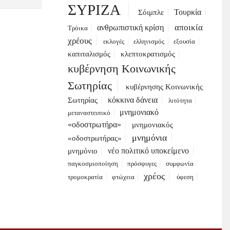
ΣΥΡΙΖΑ
Τουρκία
Σόιμπλε
αποικία
ανθρωπιστική κρίση
Τρόικα
χρέους
εκλογές
ελληνισμός
εξουσία
καπιταλισμός
κλεπτοκρατισμός
κυβέρνηση Κοινωνικής
Σωτηρίας
κυβέρνησης Κοινωνικής
κόκκινα δάνεια
Σωτηρίας
λιτότητα
μνημονιακό
μεταναστευτικό
«οδοστρωτήρα»
μνημονιακός
μνημόνια
«οδοστρωτήρας»
νέο πολιτικό υποκείμενο
μνημόνιο
παγκοσμιοποίηση
πρόσφυγες
συμφωνία
χρέος
τρομοκρατία
φτώχεια
ύφεση