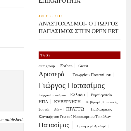
ΕΠΙΚΑΙΡΟΤΗΤΑ
JULY 5, 2018
ΑΝΑΣΤΟΧΑΣΜΟΙ- Ο ΓΙΩΡΓΟΣ
ΠΑΠΑΣΙΜΟΣ ΣΤΗΝ OPEN ERT
TAGS
Forbes
eurogroup
Grexit
Αριστερά
Γεωργίου Παπασίμου
Γιώργος Παπασίμος
Ελλάδα
Ευρωϊερατείο
Γιώργου Παπασίμου
ΗΠΑ
ΚΥΒΕΡΝΗΣΗ
Κυβέρνηση Κοινωνικής
ΠΡΑΤΤΩ
Παιδιατρικής
Σωτηρία
Λένιν
Κλινικής του Γενικού Νοσοκομείου Τρικάλων
be published.
Παπασίμος
Πρώτη φορά Αριστερά