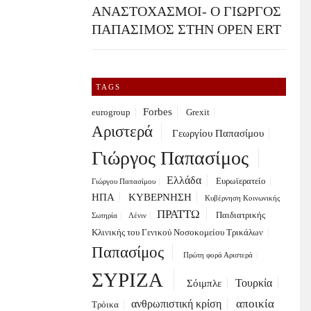
ΑΝΑΣΤΟΧΑΣΜΟΙ- Ο ΓΙΩΡΓΟΣ
ΠΑΠΑΣΙΜΟΣ ΣΤΗΝ OPEN ERT
TAGS
Forbes
eurogroup
Grexit
Αριστερά
Γεωργίου Παπασίμου
Γιώργος Παπασίμος
Ελλάδα
Ευρωϊερατείο
Γιώργου Παπασίμου
ΗΠΑ
ΚΥΒΕΡΝΗΣΗ
Κυβέρνηση Κοινωνικής
ΠΡΑΤΤΩ
Παιδιατρικής
Σωτηρία
Λένιν
Κλινικής του Γενικού Νοσοκομείου Τρικάλων
Παπασίμος
Πρώτη φορά Αριστερά
ΣΥΡΙΖΑ
Τουρκία
Σόιμπλε
αποικία
ανθρωπιστική κρίση
Τρόικα