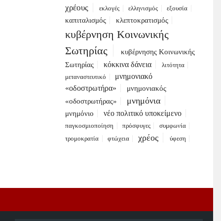
χρέους
εκλογές
ελληνισμός
εξουσία
καπιταλισμός
κλεπτοκρατισμός
κυβέρνηση Κοινωνικής
Σωτηρίας
κυβέρνησης Κοινωνικής
κόκκινα δάνεια
Σωτηρίας
λιτότητα
μνημονιακό
μεταναστευτικό
«οδοστρωτήρα»
μνημονιακός
μνημόνια
«οδοστρωτήρας»
νέο πολιτικό υποκείμενο
μνημόνιο
παγκοσμιοποίηση
πρόσφυγες
συμφωνία
χρέος
τρομοκρατία
φτώχεια
ύφεση