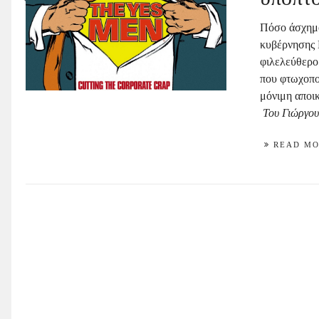
Πόσο άσχημο
κυβέρνησης 
φιλελεύθερο
που φτωχοπο
μόνιμη αποικ
Του Γιώργο
READ M