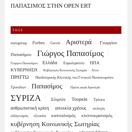
ΠΑΠΑΣΙΜΟΣ ΣΤΗΝ OPEN ERT
TAGS
Αριστερά
Forbes
Γεωργίου
eurogroup
Grexit
Γιώργος Παπασίμος
Παπασίμου
Ελλάδα
ΗΠΑ
Ευρωϊερατείο
Γιώργου Παπασίμου
ΚΥΒΕΡΝΗΣΗ
Κυβέρνηση Κοινωνικής Σωτηρία
Λένιν
ΠΡΑΤΤΩ
Παιδιατρικής Κλινικής του Γενικού Νοσοκομείου
Παπασίμος
Τρικάλων
Πρώτη φορά Αριστερά
ΣΥΡΙΖΑ
Τουρκία
Σόιμπλε
Τρόικα
αποικία χρέους
ανθρωπιστική κρίση
εκλογές
καπιταλισμός
κλεπτοκρατισμός
ελληνισμός
εξουσία
κυβέρνηση Κοινωνικής Σωτηρίας