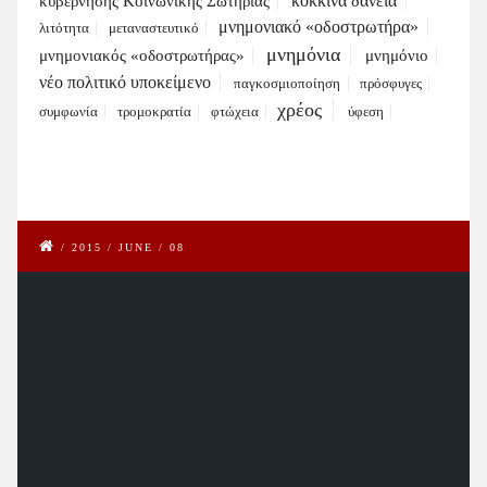
κόκκινα δάνεια
κυβέρνησης Κοινωνικής Σωτηρίας
μνημονιακό «οδοστρωτήρα»
λιτότητα
μεταναστευτικό
μνημόνια
μνημονιακός «οδοστρωτήρας»
μνημόνιο
νέο πολιτικό υποκείμενο
παγκοσμιοποίηση
πρόσφυγες
χρέος
συμφωνία
τρομοκρατία
φτώχεια
ύφεση
/
2015
/
JUNE
/
08