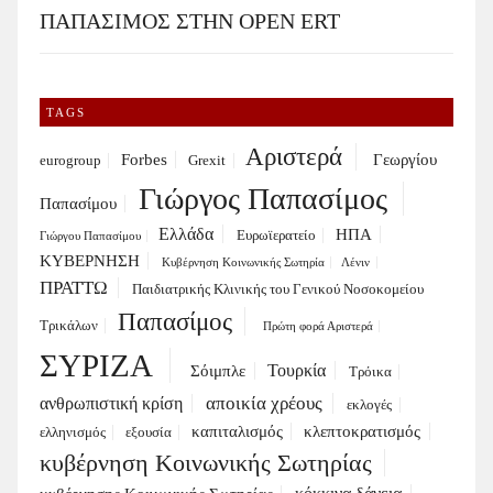
ΠΑΠΑΣΙΜΟΣ ΣΤΗΝ OPEN ERT
TAGS
Αριστερά
Forbes
Γεωργίου
eurogroup
Grexit
Γιώργος Παπασίμος
Παπασίμου
Ελλάδα
ΗΠΑ
Ευρωϊερατείο
Γιώργου Παπασίμου
ΚΥΒΕΡΝΗΣΗ
Κυβέρνηση Κοινωνικής Σωτηρία
Λένιν
ΠΡΑΤΤΩ
Παιδιατρικής Κλινικής του Γενικού Νοσοκομείου
Παπασίμος
Τρικάλων
Πρώτη φορά Αριστερά
ΣΥΡΙΖΑ
Τουρκία
Σόιμπλε
Τρόικα
αποικία χρέους
ανθρωπιστική κρίση
εκλογές
καπιταλισμός
κλεπτοκρατισμός
ελληνισμός
εξουσία
κυβέρνηση Κοινωνικής Σωτηρίας