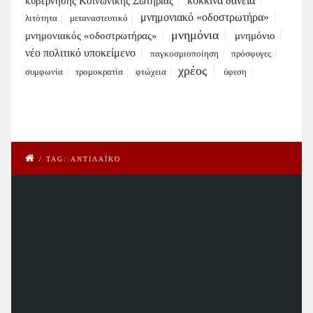
κόκκινα δάνεια
κυβέρνησης Κοινωνικής Σωτηρίας
μνημονιακό «οδοστρωτήρα»
λιτότητα
μεταναστευτικό
μνημόνια
μνημονιακός «οδοστρωτήρας»
μνημόνιο
νέο πολιτικό υποκείμενο
παγκοσμιοποίηση
πρόσφυγες
χρέος
συμφωνία
τρομοκρατία
φτώχεια
ύφεση
/
TAG: ΑΝΤΙΛΑΪΚΌ