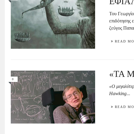
ΕΦΙΑ
Του Γεωργί
επιδότησης 
ζεύγος Παπα
READ M
«ΤΑ 
0
«Ο μεγαλύτερ
Hawking
...
READ M