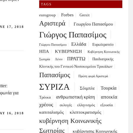
TAGS
Forbes
eurogroup
Grexit
Αριστερά
Γεωργίου Παπασίμου
NE 17, 2018
Γιώργος Παπασίμος
Ελλάδα
Ευρωϊερατείο
Γιώργου Παπασίμου
ΗΠΑ
ΚΥΒΕΡΝΗΣΗ
Κυβέρνηση Κοινωνικής
ΠΡΑΤΤΩ
Παιδιατρικής
Σωτηρία
Λένιν
Κλινικής του Γενικού Νοσοκομείου Τρικάλων
Παπασίμος
Πρώτη φορά Αριστερά
ΣΥΡΙΖΑ
ter:
Τουρκία
Σόιμπλε
φωνία για
αποικία
ανθρωπιστική κρίση
Τρόικα
χρέους
εκλογές
ελληνισμός
εξουσία
καπιταλισμός
κλεπτοκρατισμός
AY 16, 2018
κυβέρνηση Κοινωνικής
Σωτηρίας
κυβέρνησης Κοινωνικής