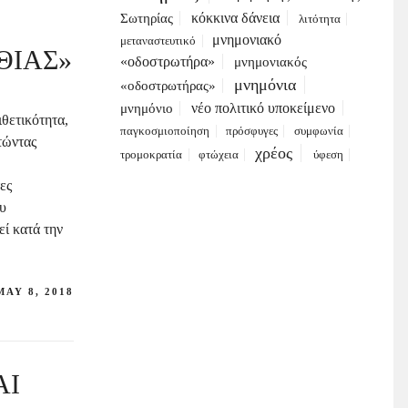
κόκκινα δάνεια
Σωτηρίας
λιτότητα
μνημονιακό
μεταναστευτικό
ΘΙΑΣ»
«οδοστρωτήρα»
μνημονιακός
μνημόνια
«οδοστρωτήρας»
νέο πολιτικό υποκείμενο
μνημόνιο
θετικότητα,
παγκοσμιοποίηση
πρόσφυγες
συμφωνία
τώντας
χρέος
τρομοκρατία
φτώχεια
ύφεση
ες
ου
εί κατά την
MAY 8, 2018
ΑΙ