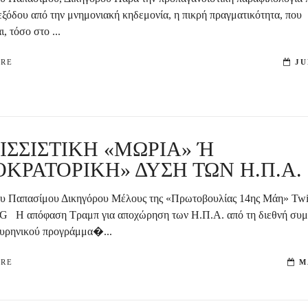
εξόδου από την μνημονιακή κηδεμονία, η πικρή πραγματικότητα, που
, τόσο στο ...
ORE
JU
ΙΣΣΙΣΤΙΚΗ «ΜΩΡΙΑ» Ή
ΟΚΡΑΤΟΡΙΚΗ» ΔΥΣΗ ΤΩΝ Η.Π.Α.
υ Παπασίμου Δικηγόρου Μέλους της «Πρωτοβουλίας 14ης Μάη» Twit
G Η απόφαση Τραμπ για αποχώρηση των Η.Π.Α. από τη διεθνή συμ
πυρηνικού προγράμμα�...
ORE
M