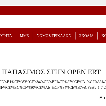
ΡΟΤΗΤΑ
ΜΜΕ
ΝΟΜΟΣ ΤΡΙΚΑΛΩΝ
ΣΧΟΛΙΑ
Κ
 ΠΑΠΑΣΙΜΟΣ ΣΤΗΝ OPEN ERT
%CE%BD%CE%B1%CF%83%CF%84%CE%BF%CF%87%CE%B1%CF%8
%BF%CE%BC%CF%80%CE%AE-%CF%84%CE%B7%CF%82-1-7-20
J