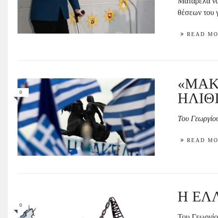
Ματαρέλα να
θέσεων του γ
READ M
«ΜΑΚ
0
ΗΛΙΘΙ
Του Γεωργίο
READ M
Η ΕΛ
0
Του Γεωργίο