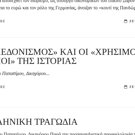
 αποδεχθεί τον διορισμό, ως υπουργό οικονομικών του Πάολο Σαβόν
ια το ευρώ και τον ρόλο της Γερμανίας, άνοιξαν το «κουτί της Πανδώρ
ORE
JU
ΕΔΟΝΙΣΜΟΣ» ΚΑΙ ΟΙ «ΧΡΗΣΙΜΟ
ΟΙ» ΤΗΣ ΙΣΤΟΡΙΑΣ
υ Παπασίμου, Δικηγόρου
...
ORE
JU
ΛΗΝΙΚΗ ΤΡΑΓΩΔΙΑ
υ Παπασίμου, Δικηγόρου Παρά την προπαγανδιστική παραφιλολογία 