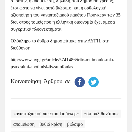
σ’ αυτήν, η απομείωση, δηλαδή, του δημοσίου χρέους,
έτσι ώστε να γίνει αυτό βιώσιμο, και η ορθολογική
αξιοποίηση του «αναπτυξιακού πακέτου Γιούνκερ» των 35
δισ. στους τομείς που η ελληνική οικονομία έχει άμεσα
συγκριτικά πλεονεκτήματα.
Ολόκληρο το άρθρο δημοσιεύτηκε στην ΑΥΓΗ, στη
διεύθυνση:
http://www.avgi.gr/article/5741486/trito-mnimonio-mia-
psuxraimi-apotimisi-tis-sumfonias
Κοινοποίηση Άρθρου σε
«αναπτυξιακού πακέτου Γιούνκερ»
«σπιράλ θανάτου»
απομείωση
βαθιά κρίση
βιώσιμο