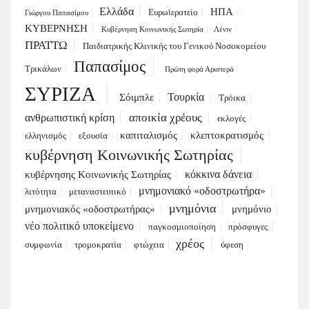
Ελλάδα
ΗΠΑ
Ευρωϊερατείο
Γιώργου Παπασίμου
ΚΥΒΕΡΝΗΣΗ
Κυβέρνηση Κοινωνικής Σωτηρία
Λένιν
ΠΡΑΤΤΩ
Παιδιατρικής Κλινικής του Γενικού Νοσοκομείου
Παπασίμος
Τρικάλων
Πρώτη φορά Αριστερά
ΣΥΡΙΖΑ
Τουρκία
Σόιμπλε
Τρόικα
αποικία χρέους
ανθρωπιστική κρίση
εκλογές
καπιταλισμός
κλεπτοκρατισμός
ελληνισμός
εξουσία
κυβέρνηση Κοινωνικής Σωτηρίας
κόκκινα δάνεια
κυβέρνησης Κοινωνικής Σωτηρίας
μνημονιακό «οδοστρωτήρα»
λιτότητα
μεταναστευτικό
μνημόνια
μνημονιακός «οδοστρωτήρας»
μνημόνιο
νέο πολιτικό υποκείμενο
παγκοσμιοποίηση
πρόσφυγες
χρέος
συμφωνία
τρομοκρατία
φτώχεια
ύφεση