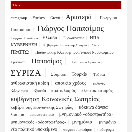
TAGS
Αριστερά
Forbes
Γεωργίου
eurogroup
Grexit
Γιώργος Παπασίμος
Παπασίμου
Ελλάδα
ΗΠΑ
Ευρωϊερατείο
Γιώργου Παπασίμου
ΚΥΒΕΡΝΗΣΗ
Κυβέρνηση Κοινωνικής Σωτηρία
Λένιν
ΠΡΑΤΤΩ
Παιδιατρικής Κλινικής του Γενικού Νοσοκομείου
Παπασίμος
Τρικάλων
Πρώτη φορά Αριστερά
ΣΥΡΙΖΑ
Τουρκία
Σόιμπλε
Τρόικα
αποικία χρέους
ανθρωπιστική κρίση
εκλογές
καπιταλισμός
κλεπτοκρατισμός
ελληνισμός
εξουσία
κυβέρνηση Κοινωνικής Σωτηρίας
κόκκινα δάνεια
κυβέρνησης Κοινωνικής Σωτηρίας
μνημονιακό «οδοστρωτήρα»
λιτότητα
μεταναστευτικό
μνημόνια
μνημονιακός «οδοστρωτήρας»
μνημόνιο
νέο πολιτικό υποκείμενο
παγκοσμιοποίηση
πρόσφυγες