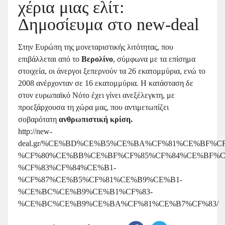
χέρια μιας ελίτ:
Δημοσίευμα στο new-deal
Στην Ευρώπη της μονεταριστικής λιτότητας, που
επιβάλλεται από το
Βερολίνο
, σύμφωνα με τα επίσημα
στοιχεία, οι άνεργοι ξεπερνούν τα 26 εκατομμύρια, ενώ το
2008 ανέρχονταν σε 16 εκατομμύρια. Η κατάσταση δε
στον ευρωπαϊκό Νότο έχει γίνει ανεξέλεγκτη, με
προεξάρχουσα τη χώρα μας, που αντιμετωπίζει
σοβαρότατη
ανθρωπιστική κρίση.
http://new-
deal.gr/%CE%BD%CE%B5%CE%BA%CF%81%CE%BF%CF
%CF%80%CE%BB%CE%BF%CF%85%CF%84%CE%BF%C
%CF%83%CF%84%CE%B1-
%CF%87%CE%B5%CF%81%CE%B9%CE%B1-
%CE%BC%CE%B9%CE%B1%CF%83-
%CE%BC%CE%B9%CE%BA%CF%81%CE%B7%CF%83/