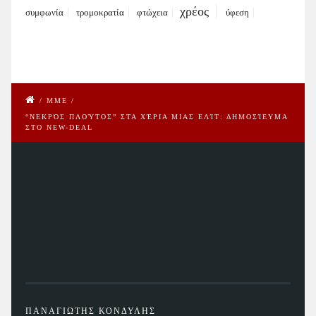
χρέος
συμφωνία
τρομοκρατία
φτώχεια
ύφεση
/
ΜΜΕ
/
“ΝΕΚΡΌΣ ΠΛΟΎΤΟΣ” ΣΤΑ ΧΈΡΙΑ ΜΙΑΣ ΕΛΊΤ: ΔΗΜΟΣΊΕΥΜΑ
ΣΤΟ NEW-DEAL
ΠΑΝΑΓΙΩΤΗΣ ΚΟΝΔΥΛΗΣ