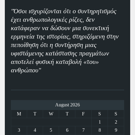
"Όσοι ισχυρίζονται ότι ο συντηρητισμός
έχει ανθρωπολογικές ρίζες, δεν
κατάφεραν να δώσουν μια συνεκτική
ερμηνεία της ιστορίας, στηριζόμενη στην
πεποίθηση ότι η συντήρηση μιας
υφιστάμενης κατάστασης πραγμάτων
αποτελεί φυσική καταβολή «του»
ανθρώπου"
August 2026
M
T
W
T
F
S
S
1
2
3
4
5
6
7
8
9