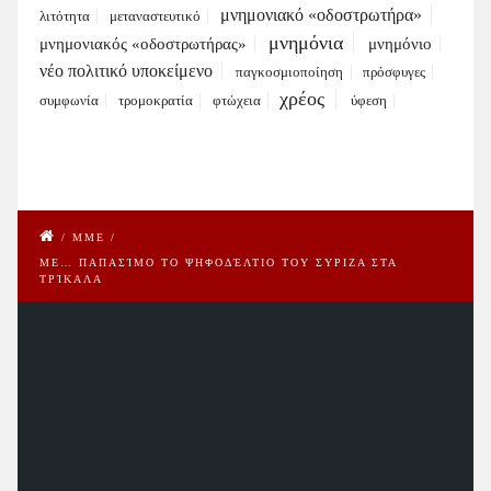
μνημονιακό «οδοστρωτήρα»
λιτότητα
μεταναστευτικό
μνημόνια
μνημονιακός «οδοστρωτήρας»
μνημόνιο
νέο πολιτικό υποκείμενο
παγκοσμιοποίηση
πρόσφυγες
χρέος
συμφωνία
τρομοκρατία
φτώχεια
ύφεση
/
ΜΜΕ
/
ΜΕ… ΠΑΠΑΣΊΜΟ ΤΟ ΨΗΦΟΔΈΛΤΙΟ ΤΟΥ ΣΥΡΙΖΑ ΣΤΑ
ΤΡΊΚΑΛΑ