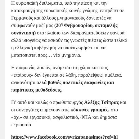
Η ευρωπαϊκή διπλωματία, υπό την πίεση και την
κατακραυγή της ευρωπαϊκής κοινής γνώμης, επιτρέπει σε
Γερμανούς και άλλους μνημονιακούς δανειστές να
η
συμφωνούν μαζί μας
(20
Φεβρουαρίου, οκταμελής
συνάντηση)
στο πλαίσιο των διαπραγματεύσεων φανερά,
αλλά υπογείως να ασκούν τις γνωστές πιέσεις ώστε τελικά
η ελληνική κυβέρνηση να υπαναχωρήσει και να
μετατοπιστεί προς… νέα μνημόνια.
Η διαφωνία, λοιπόν, ανάμεσα στη χώρα και τους
«εταίρους» δεν έγκειται σε λάθη, παραλείψεις, αμέλεια,
ανικανότητα αλλά
βαθιές πολιτικές διαφωνίες και
παράτυπες μεθοδεύσεις.
Γι’ αυτό και καλώς ο πρωθυπουργός
Αλέξης Τσίπρας
και
οι συνεργάτες επιμένουν στις
κόκκινες γραμμές,
στο
«όχι» σε εργασιακά, ασφαλιστικό, ΦΠΑ και δημόσια
περιουσία.
https://www.facebook.com/syrizapapasimos?ref=hl