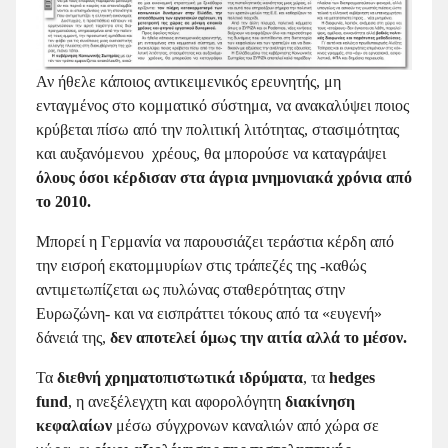
Αν ήθελε κάποιος αντικειμενικός ερευνητής, μη
ενταγμένος στο κομματικό σύστημα, να ανακαλύψει ποιος
κρύβεται πίσω από την πολιτική λιτότητας, στασιμότητας
και αυξανόμενου χρέους, θα μπορούσε να καταγράψει
όλους όσοι κέρδισαν στα άγρια μνημονιακά χρόνια από
το 2010.
Μπορεί η Γερμανία να παρουσιάζει τεράστια κέρδη από
την εισροή εκατομμυρίων στις τράπεζές της -καθώς
αντιμετωπίζεται ως πυλώνας σταθερότητας στην
Ευρωζώνη- και να εισπράττει τόκους από τα «ευγενή»
δάνειά της,
δεν αποτελεί όμως την αιτία αλλά το μέσον.
Τα
διεθνή χρηματοπιστωτικά ιδρύματα
, τα
hedge
s
fund
, η ανεξέλεγχτη και αφορολόγητη
διακίνηση
κεφαλαίων
μέσω σύγχρονων καναλιών από χώρα σε