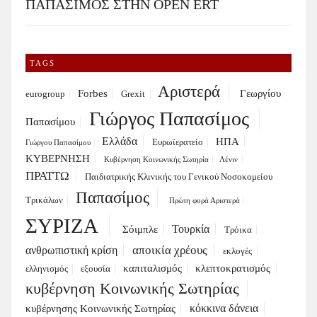
ΠΑΠΑΣΙΜΟΣ ΣΤΗΝ OPEN ERT
TAGS
Αριστερά
Forbes
Γεωργίου
eurogroup
Grexit
Γιώργος Παπασίμος
Παπασίμου
Ελλάδα
ΗΠΑ
Ευρωϊερατείο
Γιώργου Παπασίμου
ΚΥΒΕΡΝΗΣΗ
Κυβέρνηση Κοινωνικής Σωτηρία
Λένιν
ΠΡΑΤΤΩ
Παιδιατρικής Κλινικής του Γενικού Νοσοκομείου
Παπασίμος
Τρικάλων
Πρώτη φορά Αριστερά
ΣΥΡΙΖΑ
Τουρκία
Σόιμπλε
Τρόικα
αποικία χρέους
ανθρωπιστική κρίση
εκλογές
καπιταλισμός
κλεπτοκρατισμός
ελληνισμός
εξουσία
κυβέρνηση Κοινωνικής Σωτηρίας
κόκκινα δάνεια
κυβέρνησης Κοινωνικής Σωτηρίας