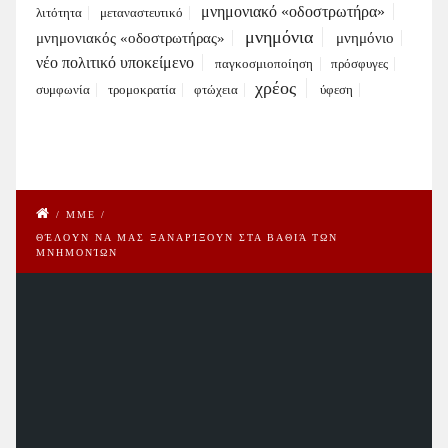
μνημονιακό «οδοστρωτήρα»
λιτότητα
μεταναστευτικό
μνημόνια
μνημονιακός «οδοστρωτήρας»
μνημόνιο
νέο πολιτικό υποκείμενο
παγκοσμιοποίηση
πρόσφυγες
χρέος
συμφωνία
τρομοκρατία
φτώχεια
ύφεση
/
ΜΜΕ
/
ΘΈΛΟΥΝ ΝΑ ΜΑΣ ΞΑΝΑΡΊΞΟΥΝ ΣΤΑ ΒΑΘΙΆ ΤΩΝ
ΜΝΗΜΟΝΊΩΝ