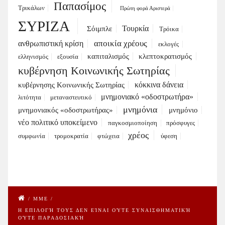
Παπασίμος
Τρικάλων
Πρώτη φορά Αριστερά
ΣΥΡΙΖΑ
Τουρκία
Σόιμπλε
Τρόικα
αποικία χρέους
ανθρωπιστική κρίση
εκλογές
καπιταλισμός
κλεπτοκρατισμός
ελληνισμός
εξουσία
κυβέρνηση Κοινωνικής Σωτηρίας
κόκκινα δάνεια
κυβέρνησης Κοινωνικής Σωτηρίας
μνημονιακό «οδοστρωτήρα»
λιτότητα
μεταναστευτικό
μνημόνια
μνημονιακός «οδοστρωτήρας»
μνημόνιο
νέο πολιτικό υποκείμενο
παγκοσμιοποίηση
πρόσφυγες
χρέος
συμφωνία
τρομοκρατία
φτώχεια
ύφεση
/
ΜΜΕ
/
Η ΕΠΙΛΟΓΉ ΤΟΥΣ ΔΕΝ ΕΊΝΑΙ ΟΎΤΕ ΣΥΝΑΙΣΘΗΜΑΤΙΚΉ
ΟΎΤΕ ΠΑΡΑΔΟΣΙΑΚΉ