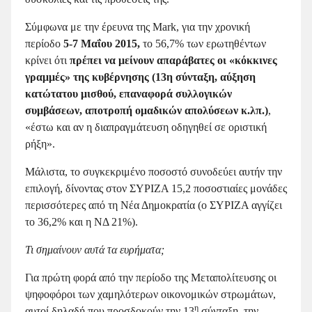
Σύμφωνα με την έρευνα της Mark, για την χρονική
περίοδο
5-7
Μαΐου 2015,
το 56,7% των ερωτηθέντων
κρίνει ότι
πρέπει να μείνουν απαράβατες οι «κόκκινες
γραμμές» της κυβέρνησης (13η σύνταξη, αύξηση
κατώτατου μισθού, επαναφορά συλλογικών
συμβάσεων, αποτροπή ομαδικών απολύσεων κ.λπ.)
,
«έστω και αν η διαπραγμάτευση οδηγηθεί σε οριστική
ρήξη».
Μάλιστα, το συγκεκριμένο ποσοστό συνοδεύει αυτήν την
επιλογή, δίνοντας στον ΣΥΡΙΖΑ 15,2 ποσοστιαίες μονάδες
περισσότερες από τη Νέα Δημοκρατία (ο ΣΥΡΙΖΑ αγγίζει
το 36,2% και η ΝΔ 21%).
Τι σημαίνουν αυτά τα ευρήματα;
Για πρώτη φορά από την περίοδο της Μεταπολίτευσης οι
ψηφοφόροι των χαμηλότερων οικονομικών στρωμάτων,
η
αυτοί δηλαδή που προσδοκούν την 13
σύνταξη, την