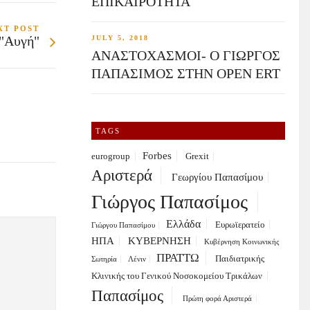
ΕΠΙΚΑΙΡΟΤΗΤΑ
XT POST
 "Αυγή"
JULY 5, 2018
ΑΝΑΣΤΟΧΑΣΜΟΙ- Ο ΓΙΩΡΓΟΣ
ΠΑΠΑΣΙΜΟΣ ΣΤΗΝ OPEN ERT
TAGS
Forbes
eurogroup
Grexit
Αριστερά
Γεωργίου Παπασίμου
Γιώργος Παπασίμος
Ελλάδα
Ευρωϊερατείο
Γιώργου Παπασίμου
ΗΠΑ
ΚΥΒΕΡΝΗΣΗ
Κυβέρνηση Κοινωνικής
ΠΡΑΤΤΩ
Παιδιατρικής
Σωτηρία
Λένιν
Κλινικής του Γενικού Νοσοκομείου Τρικάλων
Παπασίμος
Πρώτη φορά Αριστερά