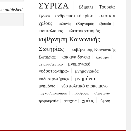
ΣΥΡΙΖΑ
Τουρκία
Σόιμπλε
be published.
αποικία
ανθρωπιστική κρίση
Τρόικα
χρέους
εκλογές
ελληνισμός
εξουσία
καπιταλισμός
κλεπτοκρατισμός
κυβέρνηση Κοινωνικής
Σωτηρίας
κυβέρνησης Κοινωνικής
κόκκινα δάνεια
Σωτηρίας
λιτότητα
μνημονιακό
μεταναστευτικό
«οδοστρωτήρα»
μνημονιακός
μνημόνια
«οδοστρωτήρας»
νέο πολιτικό υποκείμενο
μνημόνιο
παγκοσμιοποίηση
πρόσφυγες
συμφωνία
χρέος
τρομοκρατία
φτώχεια
ύφεση