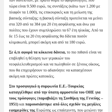
των δανειστών, με πρώτο θύμα το αφορολόγητο, που
τώρα είναι 9.500 ευρώ, τις συντάξεις (κάτω των 1.200 με
πλαφόν τα 1.000), τις επικουρικές και τη μείωση της
βασικής σύνταξης: η βασική σύνταξη προτείνεται να μείνει
στα 320 από τα 384 για 20 έτη ασφάλισης και άνω για
πολίτες που έχουν συμπληρώσει τα 67 έτη ηλικίας. Από τα
δε 15 έως τα 20 έτη ασφάλισης θα δίδεται ποσόν
κλιμακωτά, μπορεί ακόμη και από τα
180 ευρώ.
Σε ό,τι αφορά τα κόκκινα δάνεια,
το πιο πιθανό είναι να
επιβληθεί η θέληση των γερακιών του
νεοφιλελευθερισμού και να πωληθούν σε ξένους οίκους,
που θα επιχειρήσουν το αδιανόητο: να κατασχέσουν
ακόμη και πρώτες κατοικίες.
Στο προσφυγικό η συμφωνία
Ε.Ε.-Τουρκίας
καταγγέλθηκε από την ύπατη αρμοστεία του ΟΗΕ
για
τους πρόσφυγες
(
παραβιάζει τη Συνθήκη της Γενεύης
–
1951
)
και
παρουσιάστηκε από όλες σχεδόν τις μεγάλες
εφημερίδες της
Ευρώπης ως επαίσχυντη, που μειώνει την