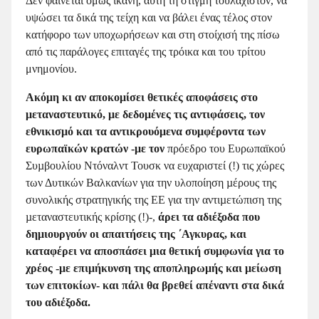
Δεν φαίνεται όμως ικανή, αυτή τη στιγμή τουλάχιστον, να
υψώσει τα δικά της τείχη και να βάλει ένας τέλος στον
κατήφορο των υποχωρήσεων και στη στοίχισή της πίσω
από τις παράλογες επιταγές της τρόικα και του τρίτου
μνημονίου.
Ακόμη κι αν αποκομίσει θετικές αποφάσεις στο
μεταναστευτικό, με δεδομένες τις αντιφάσεις, τον
εθνικισμό και τα αντικρουόμενα συμφέροντα των
ευρωπαϊκών κρατών -με τον
πρόεδρο του Ευρωπαϊκού
Συµβουλίου Ντόναλντ Τουσκ να ευχαριστεί (!) τις χώρες
των Δυτικών Βαλκανίων για την υλοποίηση µέρους της
συνολικής στρατηγικής της ΕΕ για την αντιµετώπιση της
µεταναστευτικής κρίσης (!)-,
άρει τα αδιέξοδα που
δημιουργούν οι απαιτήσεις της ΄Αγκυρας, και
καταφέρει να αποσπάσει μια θετική συμφωνία για το
χρέος -με επιμήκυνση της αποπληρωμής και μείωση
των επιτοκίων- και πάλι
θα βρεθεί απέναντι στα δικά
του αδιέξοδα.