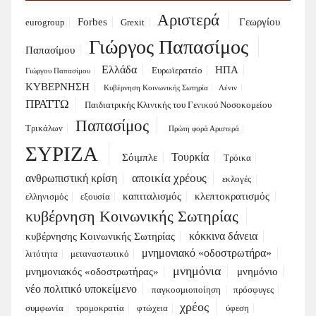
Αριστερά
Forbes
Γεωργίου
eurogroup
Grexit
Γιώργος Παπασίμος
Παπασίμου
Ελλάδα
ΗΠΑ
Ευρωϊερατείο
Γιώργου Παπασίμου
ΚΥΒΕΡΝΗΣΗ
Κυβέρνηση Κοινωνικής Σωτηρία
Λένιν
ΠΡΑΤΤΩ
Παιδιατρικής Κλινικής του Γενικού Νοσοκομείου
Παπασίμος
Τρικάλων
Πρώτη φορά Αριστερά
ΣΥΡΙΖΑ
Τουρκία
Σόιμπλε
Τρόικα
αποικία χρέους
ανθρωπιστική κρίση
εκλογές
καπιταλισμός
κλεπτοκρατισμός
ελληνισμός
εξουσία
κυβέρνηση Κοινωνικής Σωτηρίας
κόκκινα δάνεια
κυβέρνησης Κοινωνικής Σωτηρίας
μνημονιακό «οδοστρωτήρα»
λιτότητα
μεταναστευτικό
μνημόνια
μνημονιακός «οδοστρωτήρας»
μνημόνιο
νέο πολιτικό υποκείμενο
παγκοσμιοποίηση
πρόσφυγες
χρέος
συμφωνία
τρομοκρατία
φτώχεια
ύφεση