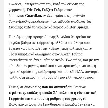
Ελλάδα, μετετρέποντάς την, κατά τον εκδότη της
γερμανικής
Die Zeit
,
Γιόζεφ Γιόφε
στον
βρετανικό
Guardian,
σε ένα τεράστιο στρατόπεδο
συγκέντρωσης προσφύγων ή ως αίθουσα υποδοχής της
Ευρώπης κατά το
γερμανικό περιοδικό
Der Spiegel.
Η απόφαση της προηγούμενης Συνόδου θεωρείται σε
μεγάλο βαθμό ανεφάρμοστη, αλλά το παράλογο που
έρχεται να διαποτίσει την κυβερνητική πολιτική και να
θέσει υπαρξιακά διλλήματα στον Αλέξη Τσίπρα,
επεκτείνεται σε ένα ευρύτερο πεδίο. Έως τώρα, και με την
πάροδο των μηνών, αυτό που είναι προφανές είναι πως η
ηγετική ομάδα της κυβέρνησης και του ΣΥΡΙΖΑ, ποντάρει
πολλά στη μείωση ή τη ρύθμιση του ελληνικού χρέους.
Όμως, οι δυσκολίες που θα συναντήσει θα είναι
τεράστιες, καθώς η ομάδα Σόιμπλε και η εθνικιστική
Γερμανία επιδιώκουν τη ρύθμιση του χρέους (
ο
Βόλφγκανγκ Σόιμπλε ξεκαθάρισε η Ελλάδα δεν έχει να