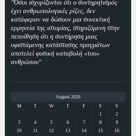
"Όσοι ισχυρίζονται ότι ο συντηρητισμός
έχει ανθρωπολογικές ρίζες, δεν
κατάφεραν να δώσουν μια συνεκτική
ερμηνεία της ιστορίας, στηριζόμενη στην
πεποίθηση ότι η συντήρηση μιας
υφιστάμενης κατάστασης πραγμάτων
αποτελεί φυσική καταβολή «του»
ανθρώπου"
August 2026
M
T
W
T
F
S
S
1
2
3
4
5
6
7
8
9
10
11
12
13
14
15
16