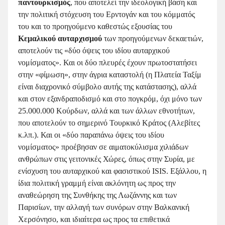
παντουρκισμός
, που αποτελεί την ιδεολογική βάση και
την πολιτική στόχευση του Ερντογάν και του κόμματός
του και το προηγούμενο καθεστώς εξουσίας του
Κεμαλικού αυταρχισμού
των προηγούμενων δεκαετιών,
αποτελούν τις «δύο όψεις του ιδίου αυταρχικού
νομίσματος». Και οι δύο πλευρές έχουν πρωτοστατήσει
στην «φίμωση», στην άγρια καταστολή (η Πλατεία Ταξίμ
είναι διαχρονικό σύμβολο αυτής της κατάστασης), αλλά
και στον εξανδραποδισμό και στο πογκρόμ, όχι μόνο των
25.000.000 Κούρδων, αλλά και των άλλων εθνοτήτων,
που αποτελούν το σημερινό Τουρκικό Κράτος (Αλεβίτες
κ.λπ.). Και οι «δύο παραπάνω όψεις του ιδίου
νομίσματος» προέβησαν σε αιματοκύλισμα χιλιάδων
ανθρώπων στις γειτονικές Χώρες, όπως στην Συρία, με
ενίσχυση του αυταρχικού και φασιστικού ISIS. Εξάλλου, η
ίδια πολιτική γραμμή είναι ακλόνητη ως προς την
αναθεώρηση της Συνθήκης της Λωζάννης και των
Παρισίων, την αλλαγή των συνόρων στην Βαλκανική
Χερσόνησο, και ιδιαίτερα ως προς τα επιθετικά