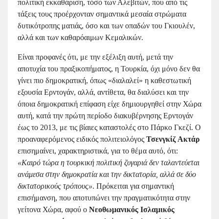
πολιτική εκκαθάριση, τόσο των Αλεβιτών, που από τις
τάξεις τους προέρχονταν σημαντικά μεσαία στρώματα
δυτικότροπης ματιάς, όσο και των οπαδών του Γκιουλέν,
αλλά και των καθαρόαιμων Κεμαλικών.
Είναι προφανές ότι, με την εξέλιξη αυτή, μετά την
αποτυχία του πραξικοπήματος, η Τουρκία, όχι μόνο δεν θα
γίνει πιο δημοκρατική, όπως «διαλαλεί» η καθεστωτική
εξουσία Ερντογάν, αλλά, αντίθετα, θα διαλύσει και την
όποια δημοκρατική επίφαση είχε δημιουργηθεί στην Χώρα
αυτή, κατά την πρώτη περίοδο διακυβέρνησης Ερντογάν
έως το 2013, με τις βίαιες καταστολές στο Πάρκο Γκεζί. Ο
προαναφερόμενος ειδικός πολιτειολόγος
Τσενγκίζ Ακτάρ
επισημαίνει, χαρακτηριστικά, για το θέμα αυτό, ότι:
«Καιρό τώρα η τουρκική πολιτική ζυγαριά δεν ταλαντεύεται
ανάμεσα στην δημοκρατία και την δικτατορία, αλλά σε δύο
δικτατορικούς τρόπους»
. Πρόκειται για σημαντική
επισήμανση, που αποτυπώνει την πραγματικότητα στην
γείτονα Χώρα, αφού ο
Νεοθωμανικός Ισλαμικός