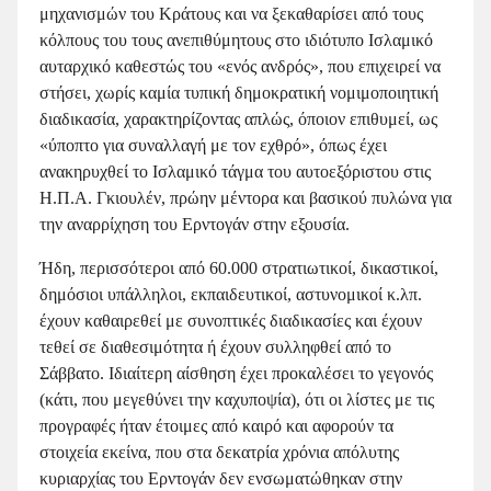
μηχανισμών του Κράτους και να ξεκαθαρίσει από τους
κόλπους του τους ανεπιθύμητους στο ιδιότυπο Ισλαμικό
αυταρχικό καθεστώς του «ενός ανδρός», που επιχειρεί να
στήσει, χωρίς καμία τυπική δημοκρατική νομιμοποιητική
διαδικασία, χαρακτηρίζοντας απλώς, όποιον επιθυμεί, ως
«ύποπτο για συναλλαγή με τον εχθρό», όπως έχει
ανακηρυχθεί το Ισλαμικό τάγμα του αυτοεξόριστου στις
Η.Π.Α. Γκιουλέν, πρώην μέντορα και βασικού πυλώνα για
την αναρρίχηση του Ερντογάν στην εξουσία.
Ήδη, περισσότεροι από 60.000 στρατιωτικοί, δικαστικοί,
δημόσιοι υπάλληλοι, εκπαιδευτικοί, αστυνομικοί κ.λπ.
έχουν καθαιρεθεί με συνοπτικές διαδικασίες και έχουν
τεθεί σε διαθεσιμότητα ή έχουν συλληφθεί από το
Σάββατο. Ιδιαίτερη αίσθηση έχει προκαλέσει το γεγονός
(κάτι, που μεγεθύνει την καχυποψία), ότι οι λίστες με τις
προγραφές ήταν έτοιμες από καιρό και αφορούν τα
στοιχεία εκείνα, που στα δεκατρία χρόνια απόλυτης
κυριαρχίας του Ερντογάν δεν ενσωματώθηκαν στην