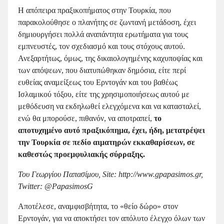
Η απόπειρα πραξικοπήματος στην Τουρκία, που
παρακολούθησε ο πλανήτης σε ζωντανή μετάδοση, έχει
δημιουργήσει πολλά αναπάντητα ερωτήματα για τους
εμπνευστές, τον σχεδιασμό και τους στόχους αυτού.
Ανεξαρτήτως, όμως, της δικαιολογημένης καχυποψίας και
των απόψεων, που διατυπώθηκαν δημόσια, είτε περί
ευθείας αναμείξεως του Ερντογάν και του βαθέως
Ισλαμικού τόξου, είτε της χρησιμοποιήσεως αυτού με
μεθόδευση να εκδηλωθεί ελεγχόμενα και να κατασταλεί,
ενώ θα μπορούσε, πιθανόν, να αποτραπεί,
το
αποτυχημένο αυτό πραξικόπημα, έχει, ήδη, μετατρέψει
την Τουρκία σε πεδίο αιματηρών εκκαθαρίσεων, σε
καθεστώς προεμφυλιακής σύρραξης.
Του Γεωργίου Παπασίμου, Site
:
http
://
www
.
gpapasimos
.
gr,
Twitter
: @
PapasimosG
Αποτέλεσε, αναμφισβήτητα, το «θείο δώρο» στον
Ερντογάν, για να αποκτήσει τον απόλυτο έλεγχο όλων των