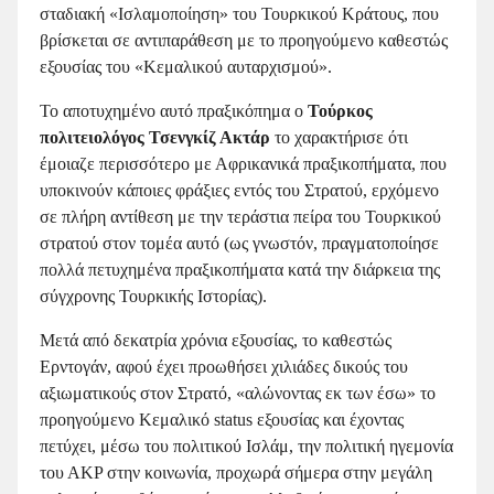
σταδιακή «Ισλαμοποίηση» του Τουρκικού Κράτους, που
βρίσκεται σε αντιπαράθεση με το προηγούμενο καθεστώς
εξουσίας του «Κεμαλικού αυταρχισμού».
Το αποτυχημένο αυτό πραξικόπημα ο
Τούρκος
πολιτειολόγος Τσενγκίζ Ακτάρ
το χαρακτήρισε ότι
έμοιαζε περισσότερο με Αφρικανικά πραξικοπήματα, που
υποκινούν κάποιες φράξιες εντός του Στρατού, ερχόμενο
σε πλήρη αντίθεση με την τεράστια πείρα του Τουρκικού
στρατού στον τομέα αυτό (ως γνωστόν, πραγματοποίησε
πολλά πετυχημένα πραξικοπήματα κατά την διάρκεια της
σύγχρονης Τουρκικής Ιστορίας).
Μετά από δεκατρία χρόνια εξουσίας, το καθεστώς
Ερντογάν, αφού έχει προωθήσει χιλιάδες δικούς του
αξιωματικούς στον Στρατό, «αλώνοντας εκ των έσω» το
προηγούμενο Κεμαλικό status εξουσίας και έχοντας
πετύχει, μέσω του πολιτικού Ισλάμ, την πολιτική ηγεμονία
του ΑΚP στην κοινωνία, προχωρά σήμερα στην μεγάλη