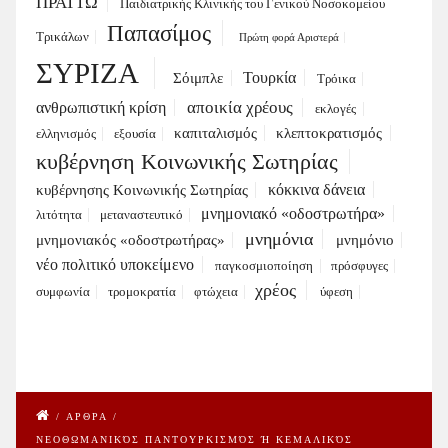
ΠΡΑΤΤΩ
Παιδιατρικής Κλινικής του Γενικού Νοσοκομείου
Παπασίμος
Τρικάλων
Πρώτη φορά Αριστερά
ΣΥΡΙΖΑ
Τουρκία
Σόιμπλε
Τρόικα
αποικία χρέους
ανθρωπιστική κρίση
εκλογές
καπιταλισμός
κλεπτοκρατισμός
ελληνισμός
εξουσία
κυβέρνηση Κοινωνικής Σωτηρίας
κόκκινα δάνεια
κυβέρνησης Κοινωνικής Σωτηρίας
μνημονιακό «οδοστρωτήρα»
λιτότητα
μεταναστευτικό
μνημόνια
μνημονιακός «οδοστρωτήρας»
μνημόνιο
νέο πολιτικό υποκείμενο
παγκοσμιοποίηση
πρόσφυγες
χρέος
συμφωνία
τρομοκρατία
φτώχεια
ύφεση
/
ΑΡΘΡΑ
/
ΝΕΟΘΩΜΑΝΙΚΌΣ ΠΑΝΤΟΥΡΚΙΣΜΌΣ Ή ΚΕΜΑΛΙΚΌΣ