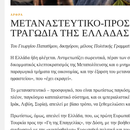
ΑΡΘΡΑ
ΜΕΤΑΝΑΣΤΕΥΤΙΚΟ-ΠΡΟΣΦ
ΤΡΑΓΩΔΙΑ ΤΗΣ ΕΛΛΑΔΑΣ
Του Γεωργίου Παπασίμου, δικηγόρου, μέλους Πολιτικής Γραμματ
H Ελλάδα ήδη φλέγεται. Αντιμετωπίζει σωρευτικά, πέραν των σ
δικομματικός κλεπτοκρατισμός της Μεταπολίτευσης και ο μνημο
παραγωγικά τμήματα της οικονομίας, και την έξαρση του μεταν
ηφαιστείου», που «έχει εκραγεί».
Το μεταναστευτικό – προσφυγικό, που είναι πρωτίστως παγκόσμ
πλέον, παγκόσμιο καπιταλιστικό σύστημα, και οι ιμπεριαλιστι
Ιράκ, Λιβύη, Συρία), απειλεί με βίαιο τρόπο, να ξεθεμελιώσει
Πρωτίστως, όμως, απειλεί την Ελλάδα, που, ως πρώτη Ευρωπα
Τουρκία προς την «Γη της Επαγγελίας», την Δύση, με την βοήθε
συνδυασμό με την «κοντόφθαλμη» Ευρωπαϊκή πολιτική και τους