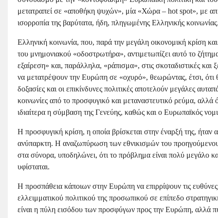
μετατραπεί σε «αποθήκη ψυχών», μία «Χώρα – hot spot», με απρ
ισορροπία της βαρύτατα, ήδη, πληγωμένης Ελληνικής κοινωνίας
Ελληνική κοινωνία, που, παρά την μεγάλη οικονομική κρίση κα
του μνημονιακού «οδοστρωτήρα», αντιμετωπίζει αυτό το ζήτημα
εξαίρεση» και, παράλληλα, «ράπισμα», στις σκοταδιστικές και
να μετατρέψουν την Ευρώπη σε «οχυρό», θεωρώντας, έτσι, ότι 
δοξασίες και οι επικίνδυνες πολιτικές αποτελούν μεγάλες αυταπά
κοινωνίες από το προσφυγικό και μεταναστευτικό ρεύμα, αλλά ό
ιδιαίτερα η σύμβαση της Γενεύης, καθώς και ο Ευρωπαϊκός νομι
Η προσφυγική κρίση, η οποία βρίσκεται στην έναρξή της, ήταν α
ανύπαρκτη. Η αναζωπύρωση των εθνικισμών του προηγούμενου α
στα σύνορα, υποδηλώνει, ότι το πρόβλημα είναι πολύ μεγάλο κα
υφίσταται.
Η προσπάθεια κάποιων στην Ευρώπη να επιρρίψουν τις ευθύνες 
ελλειμματικού πολιτικού της προσωπικού σε επίπεδο στρατηγικ
είναι η πύλη εισόδου των προσφύγων προς την Ευρώπη, αλλά πύλη