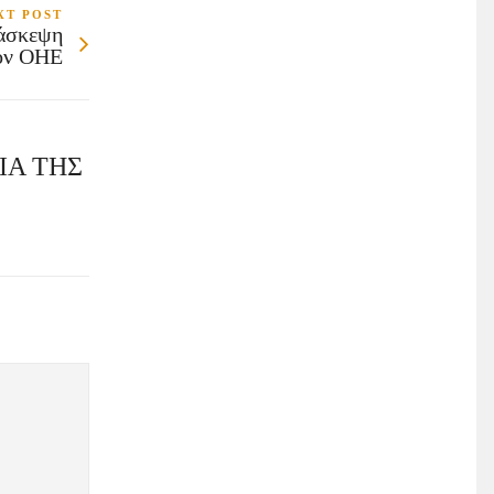
XT POST
ιάσκεψη
ον ΟΗΕ
ΙΑ ΤΗΣ