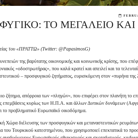
FEBRUA
ΥΓΙΚΟ: ΤΟ ΜΕΓΑΛΕΙΟ ΚΑΙ
είας του «ΠΡΑΤΤΩ» (Twitter
: @
PapasimosG)
υνεπειών της βαρύτατης οικονομικής και κοινωνικής κρίσης, που επέφ
νιακός «οδοστρωτήρας», που καλά κρατεί και απειλεί και τα τελευτα
αστευτικού – προσφυγικού ζητήματος, ευρισκόμενη στον «πυρήνα της 
ιο ζήτημα, απόρροια των «πληγών», που επιφέρει στον πλανήτη το επ
κές επεμβάσεις κυρίως των Η.Π.Α. και άλλων Δυτικών δυνάμεων (Αφγ
 και το προβληματικό Ευρωπαϊκό οικοδόμημα.
ϊκή Χώρα διέλευσης των προσφυγικών και μεταναστευτικών ρευμάτων
ια του Τουρκικού κατεστημένου, που χρησιμοποιεί επεκτατικά το προ
 αναδυόμενους Ευρωπαϊκούς εθνικισμούς και σκοταδισμούς, κινδυνε