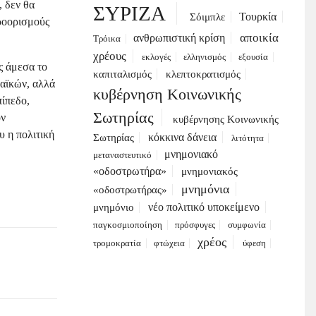
, δεν θα
ΣΥΡΙΖΑ
Τουρκία
Σόιμπλε
προορισμούς
αποικία
ανθρωπιστική κρίση
Τρόικα
χρέους
εκλογές
ελληνισμός
εξουσία
ς άμεσα το
καπιταλισμός
κλεπτοκρατισμός
αϊκών, αλλά
κυβέρνηση Κοινωνικής
πίπεδο,
Σωτηρίας
ον
κυβέρνησης Κοινωνικής
υ η πολιτική
κόκκινα δάνεια
Σωτηρίας
λιτότητα
μνημονιακό
μεταναστευτικό
«οδοστρωτήρα»
μνημονιακός
μνημόνια
«οδοστρωτήρας»
νέο πολιτικό υποκείμενο
μνημόνιο
παγκοσμιοποίηση
πρόσφυγες
συμφωνία
χρέος
τρομοκρατία
φτώχεια
ύφεση