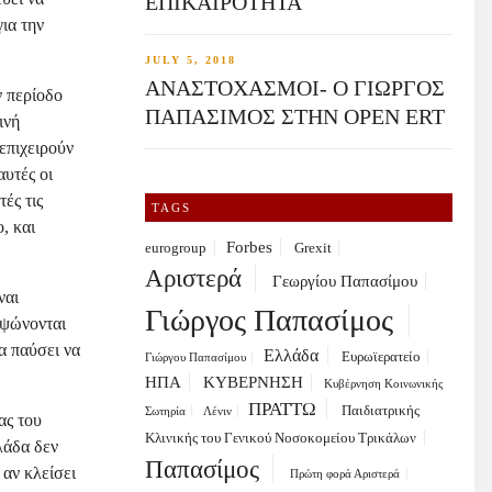
ΕΠΙΚΑΙΡΟΤΗΤΑ
ια την
JULY 5, 2018
ΑΝΑΣΤΟΧΑΣΜΟΙ- Ο ΓΙΩΡΓΟΣ
ν περίοδο
ΠΑΠΑΣΙΜΟΣ ΣΤΗΝ OPEN ERT
ινή
επιχειρούν
υτές οι
ές τις
TAGS
, και
Forbes
eurogroup
Grexit
Αριστερά
Γεωργίου Παπασίμου
ναι
Γιώργος Παπασίμος
υψώνονται
α παύσει να
Ελλάδα
Ευρωϊερατείο
Γιώργου Παπασίμου
ΗΠΑ
ΚΥΒΕΡΝΗΣΗ
Κυβέρνηση Κοινωνικής
ΠΡΑΤΤΩ
Παιδιατρικής
Σωτηρία
Λένιν
ας του
Κλινικής του Γενικού Νοσοκομείου Τρικάλων
λάδα δεν
Παπασίμος
 αν κλείσει
Πρώτη φορά Αριστερά