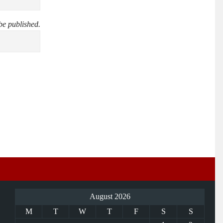
be published.
August 2026
M
T
W
T
F
S
S