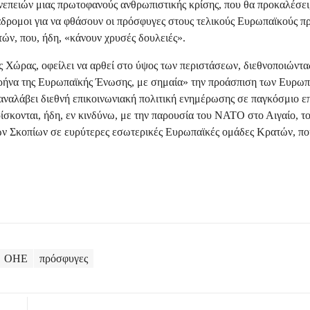
υνεπειών μιας πρωτοφανούς ανθρωπιστικής κρίσης, που θα προκαλέσει
διάδρομοι για να φθάσουν οι πρόσφυγες στους τελικούς Ευρωπαϊκούς 
τών, που, ήδη, «κάνουν χρυσές δουλειές».
 Χώρας, οφείλει να αρθεί στο ύψος των περιστάσεων, διεθνοποιώντα
πυρήνα της Ευρωπαϊκής Ένωσης, με σημαία» την προάσπιση των Ευρωπ
 αναλάβει διεθνή επικοινωνιακή πολιτική ενημέρωσης σε παγκόσμιο ε
ίσκονται, ήδη, εν κινδύνω, με την παρουσία του ΝΑΤΟ στο Αιγαίο, τ
των Σκοπίων σε ευρύτερες εσωτερικές Ευρωπαϊκές ομάδες Κρατών, πο
ΟΗΕ
πρόσφυγες