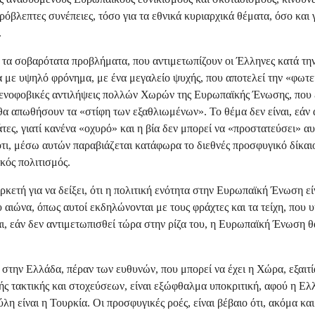
όβλεπτες συνέπειες, τόσο για τα εθνικά κυριαρχικά θέματα, όσο και γ
.
ι τα σοβαρότατα προβλήματα, που αντιμετωπίζουν οι Έλληνες κατά τη
 με υψηλό φρόνημα, με ένα μεγαλείο ψυχής, που αποτελεί την «φωτε
 ξενοφοβικές αντιλήψεις πολλών Χωρών της Ευρωπαϊκής Ένωσης, που 
θα απωθήσουν τα «στίφη των εξαθλιωμένων». Το θέμα δεν είναι, εάν α
τες, γιατί κανένα «οχυρό» και η βία δεν μπορεί να «προστατεύσει» αυτ
τι, μέσω αυτών παραβιάζεται κατάφωρα το διεθνές προσφυγικό δίκαιο
κός πολιτισμός.
ρκετή για να δείξει, ότι η πολιτική ενότητα στην Ευρωπαϊκή Ένωση εί
ιώνα, όπως αυτοί εκδηλώνονται με τους φράχτες και τα τείχη, που 
ι, εάν δεν αντιμετωπισθεί τώρα στην ρίζα του, η Ευρωπαϊκή Ένωση θ
στην Ελλάδα, πέραν των ευθυνών, που μπορεί να έχει η Χώρα, εξαιτί
ής τακτικής και στοχεύσεων, είναι εξώφθαλμα υποκριτική, αφού η Ελ
 είναι η Τουρκία. Οι προσφυγικές ροές, είναι βέβαιο ότι, ακόμα και