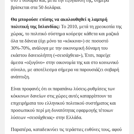
στο 1 δολάριο και, μετά την εξυγίανσή της, σήμερα
βρίσκεται στα 50 δολάρια.
Θα μπορούσε επίσης να ακολουθηθεί η λαμπρή
πολιτική της Ισλανδίας:
Το 2010, μετά τη χρεοκοπία της
χώρας, το πολιτικό σύστημα κούρεψε κάθετα και μαζικά
όλα τα δάνεια (όχι μόνο τα «κόκκινα») σε ποσοστό
30%-70%, ανάλογα με την οικονομική δύναμη του
εκάστου δανειολήπτη («σεισάχθεια»), Έτσι, παρείχε
άμεσα «οξυγόνο» στην οικονομία της και στο κοινωνικό
σύνολο, με αποτέλεσμα σήμερα να παρουσιάζει σοβαρή
ανάπτυξη.
Είναι προφανές ότι οι παραπάνω λύσεις-ρυθμίσεις των
κόκκινων δανείων στις χώρες αυτές καταρρίπτουν τα
επιχειρήματα του ελληνικού πολιτικού συστήματος και
προσωπικού περί μη δυνατότητας εφαρμογής τέτοιων
λύσεων «σεισάχθειας» στην Ελλάδα.
Παραπέρα, καταδεικνύει τις τεράστιες ευθύνες τους, αφού