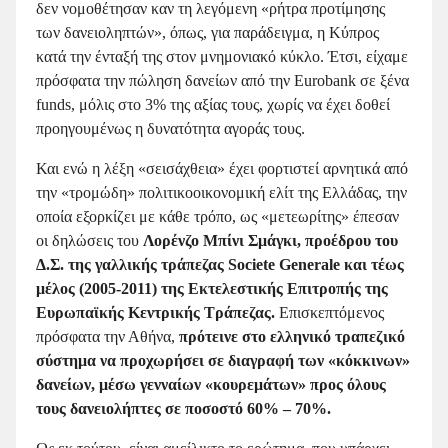
δεν νομοθέτησαν καν τη λεγόμενη «ρήτρα προτίμησης
των δανειοληπτών», όπως, για παράδειγμα, η Κύπρος
κατά την ένταξή της στον μνημονιακό κύκλο. Έτσι, είχαμε
πρόσφατα την πώληση δανείων από την Eurobank σε ξένα
funds, μόλις στο 3% της αξίας τους, χωρίς να έχει δοθεί
προηγουμένως η δυνατότητα αγοράς τους.
Και ενώ η λέξη «σεισάχθεια» έχει φορτιστεί αρνητικά από
την «τρομώδη» πολιτικοοικονομική ελίτ της Ελλάδας, την
οποία εξορκίζει με κάθε τρόπο, ως «μετεωρίτης» έπεσαν
οι δηλώσεις του
Λορένζο Μπίνι Σμάγκι, προέδρου του
Δ.Σ. της γαλλικής τράπεζας Societe Generale και τέως
μέλος (2005-2011) της Εκτελεστικής Επιτροπής της
Ευρωπαϊκής Κεντρικής Τράπεζας.
Επισκεπτόμενος
πρόσφατα την Αθήνα,
πρότεινε στο ελληνικό τραπεζικό
σύστημα να προχωρήσει σε διαγραφή των «κόκκινων»
δανείων, μέσω γενναίων «κουρεμάτων» προς όλους
τους δανειολήπτες σε ποσοστό 60% – 70%.