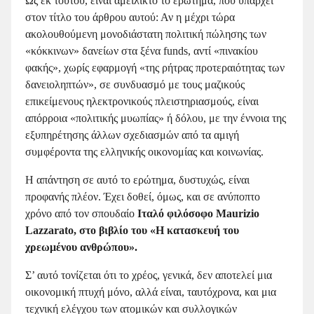
Ως εκ τούτου, είναι αμείλικτο το ερώτημα, που υπάρχει
στον τίτλο του άρθρου αυτού: Αν η μέχρι τώρα
ακολουθούμενη μονοδιάστατη πολιτική πώλησης των
«κόκκινων» δανείων στα ξένα funds, αντί «πινακίου
φακής», χωρίς εφαρμογή «της ρήτρας προτεραιότητας των
δανειοληπτών», σε συνδυασμό με τους μαζικούς
επικείμενους ηλεκτρονικούς πλειστηριασμούς, είναι
απόρροια «πολιτικής μυωπίας» ή δόλου, με την έννοια της
εξυπηρέτησης άλλων σχεδιασμών από τα αμιγή
συμφέροντα της ελληνικής οικονομίας και κοινωνίας.
Η απάντηση σε αυτό το ερώτημα, δυστυχώς, είναι
προφανής πλέον. Έχει δοθεί, όμως, και σε ανύποπτο
χρόνο από τον σπουδαίο
Ιταλό φιλόσοφο Maurizio
Lazzarato, στο βιβλίο του «Η κατασκευή του
χρεωμένου ανθρώπου».
Σ’ αυτό τονίζεται ότι το χρέος, γενικά, δεν αποτελεί μια
οικονομική πτυχή μόνο, αλλά είναι, ταυτόχρονα, και μια
τεχνική ελέγχου των ατομικών και συλλογικών