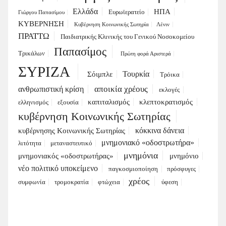
Ελλάδα
ΗΠΑ
Ευρωϊερατείο
Γιώργου Παπασίμου
ΚΥΒΕΡΝΗΣΗ
Κυβέρνηση Κοινωνικής Σωτηρία
Λένιν
ΠΡΑΤΤΩ
Παιδιατρικής Κλινικής του Γενικού Νοσοκομείου
Παπασίμος
Τρικάλων
Πρώτη φορά Αριστερά
ΣΥΡΙΖΑ
Τουρκία
Σόιμπλε
Τρόικα
αποικία χρέους
ανθρωπιστική κρίση
εκλογές
καπιταλισμός
κλεπτοκρατισμός
ελληνισμός
εξουσία
κυβέρνηση Κοινωνικής Σωτηρίας
κόκκινα δάνεια
κυβέρνησης Κοινωνικής Σωτηρίας
μνημονιακό «οδοστρωτήρα»
λιτότητα
μεταναστευτικό
μνημόνια
μνημονιακός «οδοστρωτήρας»
μνημόνιο
νέο πολιτικό υποκείμενο
παγκοσμιοποίηση
πρόσφυγες
χρέος
συμφωνία
τρομοκρατία
φτώχεια
ύφεση