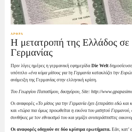
ΑΡΘΡΑ
Η μετατροπή της Ελλάδος σε «
Γερμανίας
Πριν λίγες ημέρες η γερμανική εφημερίδα
Die
Welt
δημοσίευσε
υπότιτλο
«ένα κύμα μίσους για τη Γερμανία κατακλύζει την Ευρ
ανάμειξη της Γερμανίας στην ελληνική κρίση.
Του Γεωργίου Παπασίμου, δικηγόρου, Site
:
http
://
www
.
gpapasim
Οι αναφορές
«Το μίσος για την Γερμανία έχει ξεπεράσει εδώ και 
και
«τώρα πια όμως προωθείται η εικόνα του μισητού Γερμανού, ο
συνθήκες με τον εθνικισμό του και γεμίζει ανυπεράσπιστες οικονο
Οι αναφορές οδηγούν σε δύο κρίσιμα ερωτήματα.
Εάν, κατ’ 