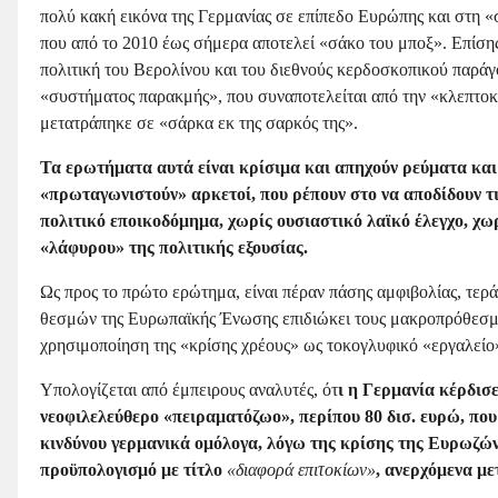
πολύ κακή εικόνα της Γερμανίας σε επίπεδο Ευρώπης και στη 
που από το 2010 έως σήμερα αποτελεί «σάκο του μποξ». Επίσης,
πολιτική του Βερολίνου και του διεθνούς κερδοσκοπικού παράγ
«συστήματος παρακμής», που συναποτελείται από την «κλεπτοκρ
μετατράπηκε σε «σάρκα εκ της σαρκός της».
Τα ερωτήματα αυτά είναι κρίσιμα και απηχούν ρεύματα και 
«πρωταγωνιστούν» αρκετοί, που ρέπουν στο να αποδίδουν τις
πολιτικό εποικοδόμημα, χωρίς ουσιαστικό λαϊκό έλεγχο, χ
«λάφυρου» της πολιτικής εξουσίας.
Ως προς το πρώτο ερώτημα, είναι πέραν πάσης αμφιβολίας, τερά
θεσμών της Ευρωπαϊκής Ένωσης επιδιώκει τους μακροπρόθεσμου
χρησιμοποίηση της «κρίσης χρέους» ως τοκογλυφικό «εργαλείο
Υπολογίζεται από έμπειρους αναλυτές, ότ
ι η Γερμανία κέρδισ
νεοφιλελεύθερο «πειραματόζωο», περίπου 80 δισ. ευρώ, π
κινδύνου γερμανικά ομόλογα, λόγω της κρίσης της Ευρωζώνη
προϋπολογισμό με τίτλο
«διαφορά επιτοκίων»
, ανερχόμενα με