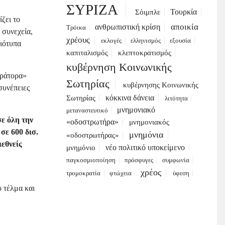
ΣΥΡΙΖΑ
Τουρκία
Σόιμπλε
ζει το
αποικία
ανθρωπιστική κρίση
Τρόικα
 συνεχεία,
χρέους
εκλογές
ελληνισμός
εξουσία
διότυπα
καπιταλισμός
κλεπτοκρατισμός
κυβέρνηση Κοινωνικής
κράτορα»
Σωτηρίας
κυβέρνησης Κοινωνικής
συνέπειες
κόκκινα δάνεια
Σωτηρίας
λιτότητα
μνημονιακό
μεταναστευτικό
ε όλη την
«οδοστρωτήρα»
μνημονιακός
σε 600 δισ.
μνημόνια
«οδοστρωτήρας»
ιεθνείς
νέο πολιτικό υποκείμενο
μνημόνιο
παγκοσμιοποίηση
πρόσφυγες
συμφωνία
χρέος
τρομοκρατία
φτώχεια
ύφεση
 τέλμα και