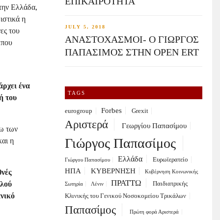
ΕΠΙΚΑΙΡΟΤΗΤΑ
την Ελλάδα,
ιστικά η
JULY 5, 2018
ες του
ΑΝΑΣΤΟΧΑΣΜΟΙ- Ο ΓΙΩΡΓΟΣ
 που
ΠΑΠΑΣΙΜΟΣ ΣΤΗΝ OPEN ERT
άρχει ένα
TAGS
ή του
Forbes
eurogroup
Grexit
Αριστερά
Γεωργίου Παπασίμου
σω των
Γιώργος Παπασίμος
αι η
Ελλάδα
Ευρωϊερατείο
Γιώργου Παπασίμου
ΗΠΑ
ΚΥΒΕΡΝΗΣΗ
θνές
Κυβέρνηση Κοινωνικής
ΠΡΑΤΤΩ
ηλού
Παιδιατρικής
Σωτηρία
Λένιν
ανικό
Κλινικής του Γενικού Νοσοκομείου Τρικάλων
Παπασίμος
Πρώτη φορά Αριστερά