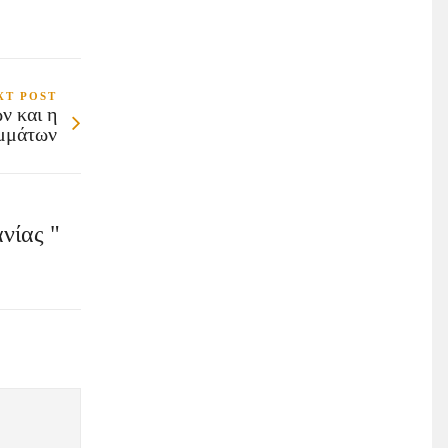
XT POST
ν και η
ομμάτων
νίας "