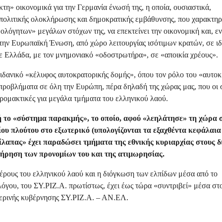
κτη» οικονομικά για την Γερμανία ένωσή της, η οποία, ουσιαστικά,
ολιτικής ολοκλήρωσης και δημοκρατικής εμβάθυνσης, που χαρακτηρί
όγητων» μεγάλων στόχων της, να επεκτείνει την οικονομική και, εν
ς την Ευρωπαϊκή Ένωση, από χώρο λειτουργίας ισότιμων κρατών, σε ι
δε Ελλάδα, με τον μνημονιακό «οδοστρωτήρα», σε «αποικία χρέους».
 ιδανικό «κέλυφος αυτοκρατορικής δομής», όπου τον ρόλο του «αυτο
 προβλήματα σε όλη την Ευρώπη, πέρα δηλαδή της χώρας μας, που οι 
ρομακτικές για μεγάλα τμήματα του ελληνικού λαού.
ή το «σύστημα παρακμής», το οποίο, αφού «λεηλάτησε» τη χώρα σ
υ πλούτου στο εξωτερικό (υπολογίζονται τα εξαχθέντα κεφάλαια 
αίλαπας» έχει παραδώσει τμήματα της εθνικής κυριαρχίας στους δ
τήρηση των προνομίων του και της ατιμωρησίας.
μέρους του ελληνικού λαού και η διόγκωση των ελπίδων μέσα από το
όγου, του ΣΥ.ΡΙΖ.Α. πρωτίστως, έχει έως τώρα «συντριβεί» μέσα στο
μερινής κυβέρνησης ΣΥ.ΡΙΖ.Α. – ΑΝ.ΕΛ.