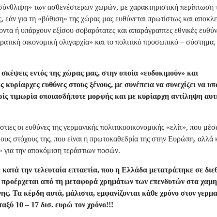
«σύνθλιψη» των ασθενέστερων χωρών, με χαρακτηριστική περίπτωση 
 εάν για τη «βύθιση» της χώρας μας ευθύνεται πρωτίστως και αποκλε
οντα ή υπάρχουν εξίσου σοβαρότατες και απαράγραπτες εθνικές ευθύν
ατική οικονομική ολιγαρχία» και το πολιτικό προσωπικό – σύστημα,
σκέψεις εντός της χώρας μας, στην οποία «ευδοκιμούν» και
 κυρίαρχες ευθύνες στους ξένους, με συνέπεια να συνεχίζει να υπ
ωρίς τιμωρία οποιασδήποτε μορφής και με κυρίαρχη αντίληψη αυτ
στιες οι ευθύνες της γερμανικής πολιτικοοικονομικής «ελίτ», που μέ
ς στόχους της, που είναι η πρωτοκαθεδρία της στην Ευρώπη, αλλά κ
» για την αποκόμιση τεράστιων ποσών.
ε κατά την τελευταία επταετία, που η Ελλάδα μετατράπηκε σε διε
ου προέρχεται από τη μεταφορά χρημάτων των επενδυτών στα χαμ
ς. Τα κέρδη αυτά, μάλιστα, εμφανίζονται κάθε χρόνο στον γερμ
ταξύ 10 – 17 δισ. ευρώ τον χρόνο!!!