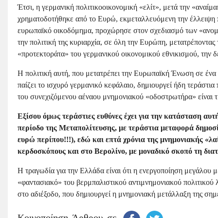
Έτσι, η γερμανική πολιτικοοικονομική «ελίτ», μετά την «αναίμα
χρηματοδοτήθηκε από το Ευρώ, εκμεταλλευόμενη την έλλειψη π
ευρωπαϊκό οικοδόμημα, προχώρησε στον σχεδιασμό των «ανομολ
την πολιτική της κυριαρχία, σε όλη την Ευρώπη, μετατρέποντα
«προτεκτοράτα» του γερμανικού οικονομικού εθνικισμού, την 
Η πολιτική αυτή, που μετατρέπει την Ευρωπαϊκή Ένωση σε ένα
παίζει το ισχυρό γερμανικό κεφάλαιο, δημιουργεί ήδη τεράστια
του συνεχιζόμενου αέναου μνημονιακού «οδοστρωτήρα» είναι τ
Εξίσου όμως τεράστιες ευθύνες έχει για την κατάσταση αυτ
περίοδο της Μεταπολίτευσης, με τεράστια μεταφορά δημοσίο
ευρώ περίπου!!!), εδώ και επτά χρόνια της μνημονιακής «λ
κερδοσκόπους και στο Βερολίνο, με μοναδικό σκοπό τη δια
Η τραγωδία για την Ελλάδα είναι ότι η ενεργοποίηση μεγάλου 
«φαντασιακό» του βερμπαλιστικού αντιμνημονιακού πολιτικού λ
στο αδιέξοδο, που δημιουργεί η μνημονιακή μετάλλαξη της ση