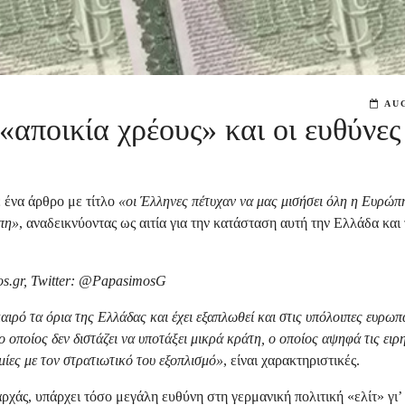
AUG
αποικία χρέους» και οι ευθύνες
 ένα άρθρο με τίτλο
«οι Έλληνες πέτυχαν να μας μισήσει όλη η Ευρώπ
ώπη»
, αναδεικνύοντας ως αιτία για την κατάσταση αυτή την Ελλάδα και 
os
.
gr, Twitter
: @
PapasimosG
καιρό τα όρια της Ελλάδας και έχει εξαπλωθεί και στις υπόλοιπες ευρω
 οποίος δεν διστάζει να υποτάξει μικρά κράτη, ο οποίος αψηφά τις ειρ
μίες με τον στρατιωτικό του εξοπλισμό»
, είναι χαρακτηριστικές.
αρχάς, υπάρχει τόσο μεγάλη ευθύνη στη γερμανική πολιτική «ελίτ» γι’