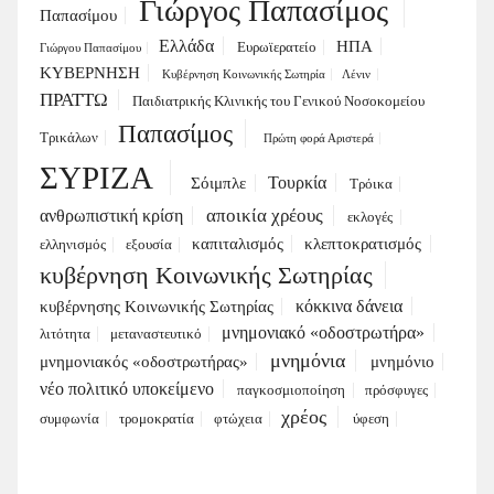
Γιώργος Παπασίμος
Παπασίμου
Ελλάδα
ΗΠΑ
Ευρωϊερατείο
Γιώργου Παπασίμου
ΚΥΒΕΡΝΗΣΗ
Κυβέρνηση Κοινωνικής Σωτηρία
Λένιν
ΠΡΑΤΤΩ
Παιδιατρικής Κλινικής του Γενικού Νοσοκομείου
Παπασίμος
Τρικάλων
Πρώτη φορά Αριστερά
ΣΥΡΙΖΑ
Τουρκία
Σόιμπλε
Τρόικα
αποικία χρέους
ανθρωπιστική κρίση
εκλογές
καπιταλισμός
κλεπτοκρατισμός
ελληνισμός
εξουσία
κυβέρνηση Κοινωνικής Σωτηρίας
κόκκινα δάνεια
κυβέρνησης Κοινωνικής Σωτηρίας
μνημονιακό «οδοστρωτήρα»
λιτότητα
μεταναστευτικό
μνημόνια
μνημονιακός «οδοστρωτήρας»
μνημόνιο
νέο πολιτικό υποκείμενο
παγκοσμιοποίηση
πρόσφυγες
χρέος
συμφωνία
τρομοκρατία
φτώχεια
ύφεση