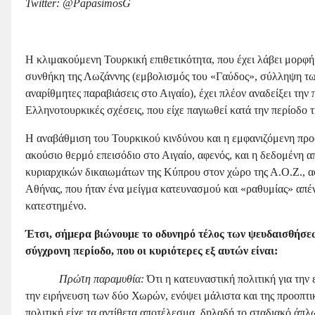
Twitter
: @
PapasimosG
Η κλιμακούμενη Τουρκική επιθετικότητα, που έχει λάβει μορφή
συνθήκη της Λωζάννης (εμβολισμός του «Γαύδος», σύλληψη των
αναρίθμητες παραβιάσεις στο Αιγαίο), έχει πλέον αναδείξει τη
Ελληνοτουρκικές σχέσεις, που είχε παγιωθεί κατά την περίοδο 
Η αναβάθμιση του Τουρκικού κινδύνου και η εμφανιζόμενη προ
ακούσιο θερμό επεισόδιο στο Αιγαίο, αφενός, και η δεδομένη 
κυριαρχικών δικαιωμάτων της Κύπρου στον χώρο της Α.Ο.Ζ., αφ
Αθήνας, που ήταν ένα μείγμα κατευνασμού και «ραθυμίας» απέν
κατεστημένο.
Έτσι, σήμερα βιώνουμε το οδυνηρό τέλος των ψευδαισθήσεω
σύγχρονη περίοδο, που οι κυριότερες εξ αυτών είναι:
Πρώτη παραμυθία:
Ότι η κατευναστική πολιτική για τη
την ειρήνευση των δύο Χωρών, ενόψει μάλιστα και της προοπτι
πολιτική είχε τα αντίθετα αποτέλεσμα, δηλαδή το σταδιακό άπ