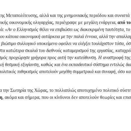
της Μεταπολίτευσης, αλλά και της μνημονιακής περιόδου και συνιστά
τικής οικονομικής ολιγαρχίας, περιέγραψε με μεγάλη ενάργεια,
από το
κά:
«Αν ο Ελληνισμός θέλει να επιβιώσει ως διακεκριμένη ταυτότητα, τ
λου κάποια οικονομική αυτάρκεια με την παλιά έννοια, αλλά την απαλλα
ιώσιμο συλλογικό υποκείμενο οφείλει να ελέγξει τουλάχιστον τόσα, όσα
στα κατώτερα σκαλιά του διεθνούς καταμερισμού της εργασίας, καταχρ
νισμός προχώρησε γρήγορα προς αυτή την κατεύθυνση. Η αναστροφή της 
κή θεσμική εξυγίανση, καθώς και ένα εκπαιδευτικό σύστημα εντελώς δι
λιτικός πιθηκισμός αποτελούν μεγέθη συμμετρικά και συναφή, όσο κα
ια την Σωτηρία της Χώρας, το πολλαπλώς αποτυχημένο πολιτικό σύστ
ση
, ακόμα και σήμερα, που οι κίνδυνοι δεν αποτελούν θεωρίες και επι