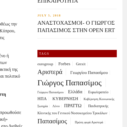
ΕΠΙΚΑΙΡΟΤΗΤΑ
JULY 5, 2018
ΑΝΑΣΤΟΧΑΣΜΟΙ- Ο ΓΙΩΡΓΟΣ
υθέως την
ΠΑΠΑΣΙΜΟΣ ΣΤΗΝ OPEN ERT
 Κύπρου,
τις
TAGS
ένο ή
 των
Forbes
eurogroup
Grexit
ακτική της
Αριστερά
Γεωργίου Παπασίμου
αι πολιτικό
Γιώργος Παπασίμος
Ελλάδα
Ευρωϊερατείο
Γιώργου Παπασίμου
στη
ΗΠΑ
ΚΥΒΕΡΝΗΣΗ
Κυβέρνηση Κοινωνικής
ΠΡΑΤΤΩ
Παιδιατρικής
Σωτηρία
Λένιν
α προωθούσε
Κλινικής του Γενικού Νοσοκομείου Τρικάλων
ική»
Παπασίμος
Πρώτη φορά Αριστερά
 στο Διεθνές