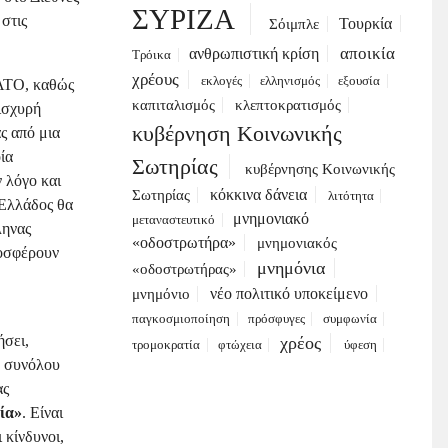
ΣΥΡΙΖΑ
στις
Τουρκία
Σόιμπλε
αποικία
ανθρωπιστική κρίση
Τρόικα
χρέους
εκλογές
ελληνισμός
εξουσία
ΝΑΤΟ, καθώς
καπιταλισμός
κλεπτοκρατισμός
ισχυρή
κυβέρνηση Κοινωνικής
ς από μια
ία
Σωτηρίας
κυβέρνησης Κοινωνικής
ν λόγο και
κόκκινα δάνεια
Σωτηρίας
λιτότητα
 Ελλάδος θα
μνημονιακό
μεταναστευτικό
ληνας
«οδοστρωτήρα»
μνημονιακός
ροσφέρουν
μνημόνια
«οδοστρωτήρας»
νέο πολιτικό υποκείμενο
μνημόνιο
παγκοσμιοποίηση
πρόσφυγες
συμφωνία
ήσει,
χρέος
τρομοκρατία
φτώχεια
ύφεση
ύ συνόλου
ας
νία»
. Είναι
 κίνδυνοι,