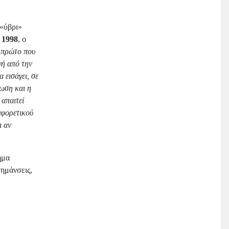
 «ύβρι»
 1998
, ο
ο πρώτο που
γή από την
 εισάγει, σε
έωση και η
απαιτεί
αφορετικού
ι αν
ημα
σημάνσεις,