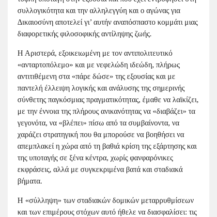
συλλογικότητα και την αλληλεγγύη και ο αγώνας για
Δικαιοσύνη αποτελεί γι’ αυτήν αναπόσπαστο κομμάτι μιας
διαφορετικής φιλοσοφικής αντίληψης ζωής.
Η Αριστερά, εξοικειωμένη με τον αντιπολιτευτικό
«ανταρτοπόλεμο» και με νεφελώδη ιδεώδη, πλήρως
αντιτιθέμενη στα «πάρε δώσε» της εξουσίας και με
παντελή έλλειψη λογικής και ανάλυσης της σημερινής
σύνθετης παγκόσμιας πραγματικότητας, έμαθε να λαϊκίζει,
με την έννοια της πλήρους ανικανότητας να «διαβάζει» τα
γεγονότα, να «βλέπει» πίσω από τα συμβαίνοντα, να
χαράζει στρατηγική που θα μπορούσε να βοηθήσει να
απεμπλακεί η χώρα από τη βαθιά κρίση της εξάρτησης και
της υποταγής σε ξένα κέντρα, χωρίς φανφαρόνικες
εκφράσεις, αλλά με συγκεκριμένα βατά και σταδιακά
βήματα.
Η «σύλληψη» των σταδιακών δομικών μεταρρυθμίσεων
και των επιμέρους στόχων αυτό ήθελε να διασφαλίσει: τις