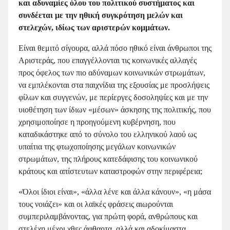
και αδυναμίες όλου του πολιτικού συστήματος και
συνδέεται με την ηθική συγκρότηση μελών και
στελεχών, ιδίως των αριστερών κομμάτων.
Είναι θεμιτό σίγουρα, αλλά πόσο ηθικό είναι άνθρωποι της
Αριστεράς, που επαγγέλλονται τις κοινωνικές αλλαγές
προς όφελος των πιο αδύναμων κοινωνικών στρωμάτων,
να εμπλέκονται στα παιχνίδια της εξουσίας με προσλήψεις
φίλων και συγγενών, με περίεργες δοσοληψίες και με την
υιοθέτηση των ίδιων «μέσων» άσκησης της πολιτικής, που
χρησιμοποίησε η προηγούμενη κυβέρνηση, που
καταδικάστηκε από το σύνολο του ελληνικού λαού ως
υπαίτια της φτωχοποίησης μεγάλων κοινωνικών
στρωμάτων, της πλήρους κατεδάφισης του κοινωνικού
κράτους και απίστευτων καταστροφών στην περιφέρεια;
«Όλοι ίδιοι είναι», «άλλα λένε και άλλα κάνουν», «η μάσα
τους νοιάζει» και οι λαϊκές φράσεις αιωρούνται
συμπεριλαμβάνοντας, για πρώτη φορά, ανθρώπους και
στελέχη μέχρι χθες άφθαρτα, αλλά και αδοκίμαστα,