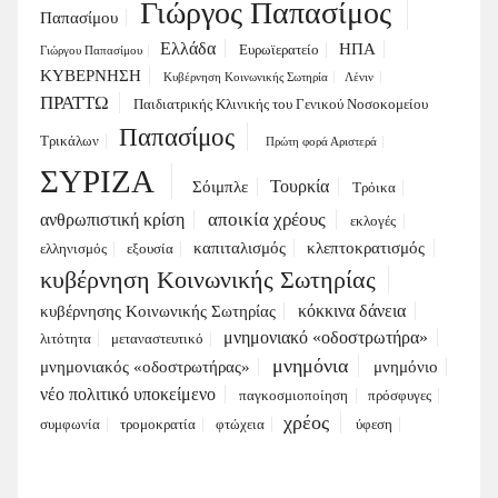
Γιώργος Παπασίμος
Παπασίμου
Ελλάδα
ΗΠΑ
Ευρωϊερατείο
Γιώργου Παπασίμου
ΚΥΒΕΡΝΗΣΗ
Κυβέρνηση Κοινωνικής Σωτηρία
Λένιν
ΠΡΑΤΤΩ
Παιδιατρικής Κλινικής του Γενικού Νοσοκομείου
Παπασίμος
Τρικάλων
Πρώτη φορά Αριστερά
ΣΥΡΙΖΑ
Τουρκία
Σόιμπλε
Τρόικα
αποικία χρέους
ανθρωπιστική κρίση
εκλογές
καπιταλισμός
κλεπτοκρατισμός
ελληνισμός
εξουσία
κυβέρνηση Κοινωνικής Σωτηρίας
κόκκινα δάνεια
κυβέρνησης Κοινωνικής Σωτηρίας
μνημονιακό «οδοστρωτήρα»
λιτότητα
μεταναστευτικό
μνημόνια
μνημονιακός «οδοστρωτήρας»
μνημόνιο
νέο πολιτικό υποκείμενο
παγκοσμιοποίηση
πρόσφυγες
χρέος
συμφωνία
τρομοκρατία
φτώχεια
ύφεση