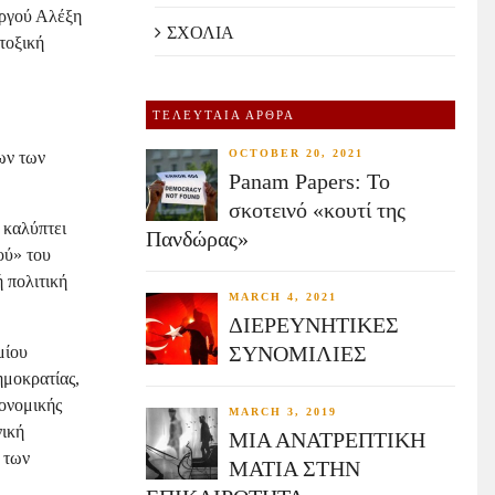
υργού Αλέξη
ΣΧΟΛΙΑ
τοξική
ΤΕΛΕΥΤΑΙΑ ΑΡΘΡΑ
OCTOBER 20, 2021
ων των
Panam Papers: Το
σκοτεινό «κουτί της
 καλύπτει
Πανδώρας»
ού» του
 πολιτική
MARCH 4, 2021
ΔΙΕΡΕΥΝΗΤΙΚΕΣ
ΣΥΝΟΜΙΛΙΕΣ
μίου
ημοκρατίας,
ιονομικής
MARCH 3, 2019
νική
ΜΙΑ ΑΝΑΤΡΕΠΤΙΚΗ
 των
ΜΑΤΙΑ ΣΤΗΝ