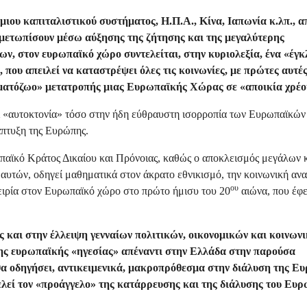
σμιου καπιταλιστικού συστήματος, Η.Π.Α., Κίνα, Ιαπωνία κ.λπ., α
τιμετωπίσουν μέσω αύξησης της ζήτησης και της μεγαλύτερης
ν, στον ευρωπαϊκό χώρο συντελείται, στην κυριολεξία, ένα «έγ
ου απειλεί να καταστρέψει όλες τις κοινωνίες, με πρώτες αυτές
ραματόζωο» μετατροπής μιας Ευρωπαϊκής Χώρας σε «αποικία χρέο
λεί «αυτοκτονία» τόσο στην ήδη εύθραυστη ισορροπία των Ευρωπαϊκών
άπτυξη της Ευρώπης.
ρωπαϊκό Κράτος Δικαίου και Πρόνοιας, καθώς ο αποκλεισμός μεγάλων
αυτών, οδηγεί μαθηματικά στον άκρατο εθνικισμό, την κοινωνική ανα
ου
πειρία στον Ευρωπαϊκό χώρο στο πρώτο ήμισυ του 20
αιώνα, που έφε
ς και στην έλλειψη γενναίων πολιτικών, οικονομικών και κοινων
ης ευρωπαϊκής «ηγεσίας» απέναντι στην Ελλάδα στην παρούσα
α οδηγήσει, αντικειμενικά, μακροπρόθεσμα στην διάλυση της Ε
ελεί τον «προάγγελο» της κατάρρευσης και της διάλυσης του Ευ