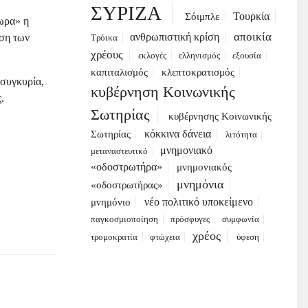
ΣΥΡΙΖΑ
Τουρκία
Σόιμπλε
θωρα» η
αποικία
ανθρωπιστική κρίση
ιση των
Τρόικα
χρέους
εκλογές
ελληνισμός
εξουσία
καπιταλισμός
κλεπτοκρατισμός
 συγκυρία,
κυβέρνηση Κοινωνικής
.
Σωτηρίας
κυβέρνησης Κοινωνικής
κόκκινα δάνεια
Σωτηρίας
λιτότητα
μνημονιακό
μεταναστευτικό
«οδοστρωτήρα»
μνημονιακός
μνημόνια
«οδοστρωτήρας»
νέο πολιτικό υποκείμενο
μνημόνιο
παγκοσμιοποίηση
πρόσφυγες
συμφωνία
χρέος
τρομοκρατία
φτώχεια
ύφεση