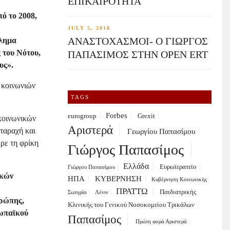
ΕΠΙΚΑΙΡΟΤΗΤΑ
πό το 2008,
JULY 5, 2018
ΑΝΑΣΤΟΧΑΣΜΟΙ- Ο ΓΙΩΡΓΟΣ
κλημα
 του Νότου,
ΠΑΠΑΣΙΜΟΣ ΣΤΗΝ OPEN ERT
υς».
 κοινωνιών
TAGS
Forbes
eurogroup
Grexit
 κοινωνικών
Αριστερά
ταραχή και
Γεωργίου Παπασίμου
ρε τη φρίκη
Γιώργος Παπασίμος
Ελλάδα
Ευρωϊερατείο
Γιώργου Παπασίμου
ικών
ΗΠΑ
ΚΥΒΕΡΝΗΣΗ
Κυβέρνηση Κοινωνικής
ΠΡΑΤΤΩ
Παιδιατρικής
Σωτηρία
Λένιν
υρώπης,
Κλινικής του Γενικού Νοσοκομείου Τρικάλων
ρωπαϊκού
Παπασίμος
Πρώτη φορά Αριστερά