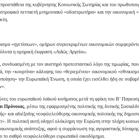
ην προσπάθεια της κυβέρνησης Κοινωνικής Σωτηρίας και του πρωθυπο
αστροφικό πενταετή μνημονιακό «οδοστρωτήρα» και την οικονομική «
κτη.
ροισμα «ηγετίσκων», ομήρων συγκεκριμένων οικονομικών συμφερόντ
απόλυτα η ομηρική έκφραση
«Αιδώς Αργείοι»
.
 συνδυασμένη με τον αυστηρό προτεσταντικό λόγο της τιμωρίας, που
κά, την «κουρτίνα» κάλυψης του «θεριεμένου» οικονομικού «εθνικισμ
ποίηση» την Ευρωπαϊκή Ένωση, η οποία έχει εισέλθει ήδη σε σοβαρή
ν».
ώνες του ευρωπαϊκού λαϊκού κινήματος μετά τη φρίκη του Β’ Παγκοσ
ι Πρόνοιας
, μέσω της εφαρμοσμένης πολιτικής της δυτικής Σοσιαλδ
ής» και αδιέξοδης νεοφιλελεύθερης οικονομικής πολιτικής της δημοσ
λίτ». Η πολιτική αυτή οδηγεί ολόκληρη την Ευρώπη στην πλήρη κοινω
 οικονομικής ανάπτυξης, αφού η συρρίκνωση της αγοραστικής δύναμης
ο το σαθρό νεοφιλελεύθερο ευρωπαϊκό οικοδόμημα.