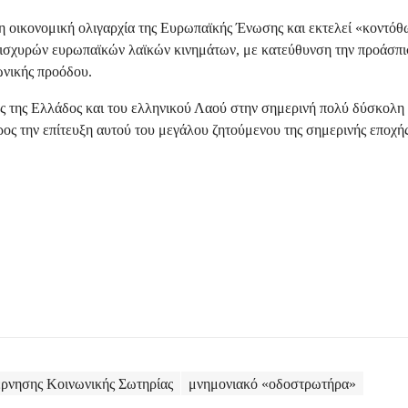
 η οικονομική ολιγαρχία της Ευρωπαϊκής Ένωσης και εκτελεί «κοντό
ξη ισχυρών ευρωπαϊκών λαϊκών κινημάτων, με κατεύθυνση την προάσπ
ωνικής προόδου.
ς της Ελλάδος και του ελληνικού Λαού στην σημερινή πολύ δύσκολη
ος την επίτευξη αυτού του μεγάλου ζητούμενου της σημερινής εποχής
ρνησης Κοινωνικής Σωτηρίας
μνημονιακό «οδοστρωτήρα»