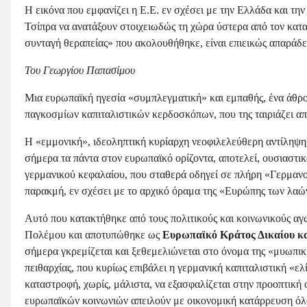
Η εικόνα που εμφανίζει η Ε.Ε. εν σχέσει με την Ελλάδα και τ
Τσίπρα να ανατάξουν στοιχειωδώς τη χώρα ύστερα από τον κατ
συνταγή θεραπείας» που ακολουθήθηκε, είναι επιεικώς απαράδε
Του Γεωργίου Παπασίμου
Μια ευρωπαϊκή ηγεσία «συμπλεγματική» και εμπαθής, ένα άθ
παγκοσμίων καπιταλιστικών κερδοσκόπων, που της ταιριάζει 
Η «εμμονική», ιδεοληπτική κυρίαρχη νεοφιλελεύθερη αντίληψη,
σήμερα τα πάντα στον ευρωπαϊκό ορίζοντα, αποτελεί, ουσιαστι
γερμανικού κεφαλαίου, που σταθερά οδηγεί σε πλήρη «Γερμανο
παρακμή, εν σχέσει με το αρχικό όραμα της «Ευρώπης των λαώ
Αυτό που κατακτήθηκε από τους πολιτικούς και κοινωνικούς αγ
Πολέμου και αποτυπώθηκε ως
Ευρωπαϊκό Κράτος Δικαίου κα
σήμερα γκρεμίζεται και ξεθεμελιώνεται στο όνομα της «μυωπικ
πειθαρχίας, που κυρίως επιβάλει η γερμανική καπιταλιστική «ε
καταστροφή, χωρίς, μάλιστα, να εξασφαλίζεται στην προοπτική
ευρωπαϊκών κοινωνιών απειλούν με οικονομική κατάρρευση όλ