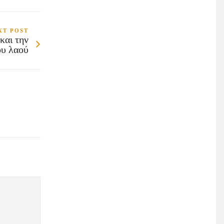
XT POST
και την
ου λαού