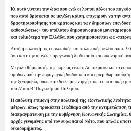
Κι αυτό γίνεται την ώρα που ενώ οι λοιποί πόλοι του παγκό
που αυτό βρίσκεται σε μεγάλη κρίση, επιχειρούν να την αν
δραστηριοποίησης του κράτους και των δημοσίων επενδύσεω
καθοσιώσεως» του απόλυτου δημοσιονομικού μονεταρισμού, π
και ειδικότερα την Ελλάδα, που χρησιμοποιείται ως «πει
Αυτή η πολιτική της ευρωπαϊκής καπιταλιστικής «ελίτ» αποτε
όσο και στην αμιγώς παραγωγική διαδικασία και οικονομική αν
Μεγάλο θύμα αυτής της πορείας είναι η Δημοκρατία και το ευ
ομάδων από την παραγωγική διαδικασία και η περιθωριοποίηση 
την ξενοφοβία, όπως κατέδειξε με εναργή τρόπο η ιστορική εμ
του Α’ και Β’ Παγκοσμίου Πολέμου.
Η απόλυτη επιμονή στην πολιτική της εξοντωτικής λιτότητα
μέτρων, όπως προκύπτει ξεκάθαρα από την αντιμετώπιση τ
διαπραγμάτευση με την κυβέρνηση Κοινωνικής Σωτηρίας, θ
αρχής γενομένης από τον ευρωπαϊκό Νότο, που απλώς αποτ
οικοδομήματος.