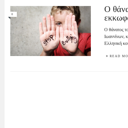
Ο θάν
0
εκκωφ
Ο θάνατος τ
Ιωαννίνων, 
Ελληνική κοι
READ M