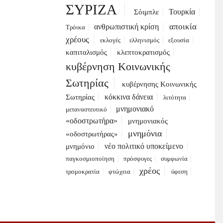
ΣΥΡΙΖΑ
Τουρκία
Σόιμπλε
αποικία
ανθρωπιστική κρίση
Τρόικα
χρέους
εκλογές
ελληνισμός
εξουσία
καπιταλισμός
κλεπτοκρατισμός
κυβέρνηση Κοινωνικής
Σωτηρίας
κυβέρνησης Κοινωνικής
κόκκινα δάνεια
Σωτηρίας
λιτότητα
μνημονιακό
μεταναστευτικό
«οδοστρωτήρα»
μνημονιακός
μνημόνια
«οδοστρωτήρας»
νέο πολιτικό υποκείμενο
μνημόνιο
παγκοσμιοποίηση
πρόσφυγες
συμφωνία
χρέος
τρομοκρατία
φτώχεια
ύφεση