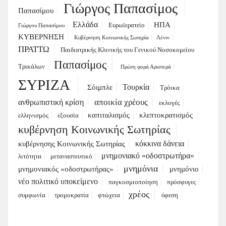
Γιώργος Παπασίμος
Παπασίμου
Ελλάδα
ΗΠΑ
Ευρωϊερατείο
Γιώργου Παπασίμου
ΚΥΒΕΡΝΗΣΗ
Κυβέρνηση Κοινωνικής Σωτηρία
Λένιν
ΠΡΑΤΤΩ
Παιδιατρικής Κλινικής του Γενικού Νοσοκομείου
Παπασίμος
Τρικάλων
Πρώτη φορά Αριστερά
ΣΥΡΙΖΑ
Τουρκία
Σόιμπλε
Τρόικα
αποικία χρέους
ανθρωπιστική κρίση
εκλογές
καπιταλισμός
κλεπτοκρατισμός
ελληνισμός
εξουσία
κυβέρνηση Κοινωνικής Σωτηρίας
κόκκινα δάνεια
κυβέρνησης Κοινωνικής Σωτηρίας
μνημονιακό «οδοστρωτήρα»
λιτότητα
μεταναστευτικό
μνημόνια
μνημονιακός «οδοστρωτήρας»
μνημόνιο
νέο πολιτικό υποκείμενο
παγκοσμιοποίηση
πρόσφυγες
χρέος
συμφωνία
τρομοκρατία
φτώχεια
ύφεση