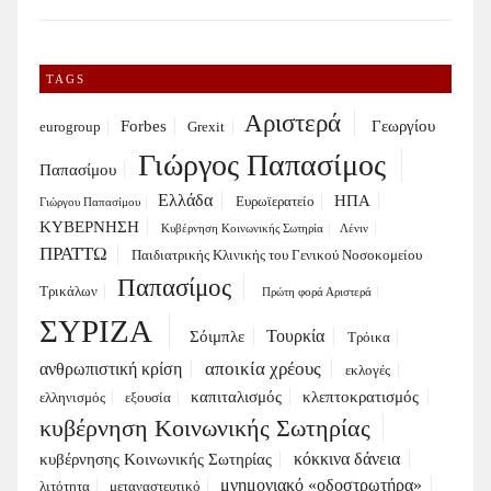
TAGS
Αριστερά
Forbes
Γεωργίου
eurogroup
Grexit
Γιώργος Παπασίμος
Παπασίμου
Ελλάδα
ΗΠΑ
Ευρωϊερατείο
Γιώργου Παπασίμου
ΚΥΒΕΡΝΗΣΗ
Κυβέρνηση Κοινωνικής Σωτηρία
Λένιν
ΠΡΑΤΤΩ
Παιδιατρικής Κλινικής του Γενικού Νοσοκομείου
Παπασίμος
Τρικάλων
Πρώτη φορά Αριστερά
ΣΥΡΙΖΑ
Τουρκία
Σόιμπλε
Τρόικα
αποικία χρέους
ανθρωπιστική κρίση
εκλογές
καπιταλισμός
κλεπτοκρατισμός
ελληνισμός
εξουσία
κυβέρνηση Κοινωνικής Σωτηρίας
κόκκινα δάνεια
κυβέρνησης Κοινωνικής Σωτηρίας
μνημονιακό «οδοστρωτήρα»
λιτότητα
μεταναστευτικό