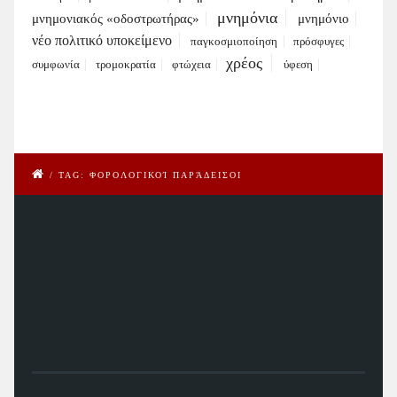
μνημόνια
μνημονιακός «οδοστρωτήρας»
μνημόνιο
νέο πολιτικό υποκείμενο
παγκοσμιοποίηση
πρόσφυγες
χρέος
συμφωνία
τρομοκρατία
φτώχεια
ύφεση
/
TAG: ΦΟΡΟΛΟΓΙΚΟΊ ΠΑΡΆΔΕΙΣΟΙ