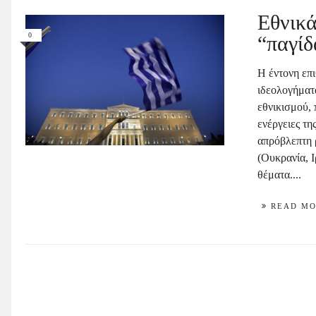
Εθνικά
0
“παγίδ
Η έντονη επ
ιδεολογήματ
εθνικισμού,
ενέργειες τ
απρόβλεπτη 
(Ουκρανία, Ι
θέματα....
READ M