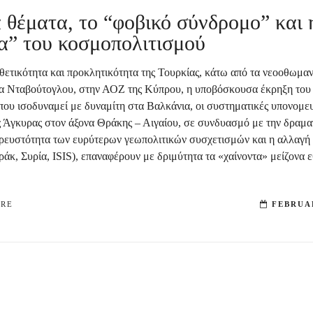
 θέματα, το “φοβικό σύνδρομο” και 
α” του κοσμοπολιτισμού
ιθετικότητα και προκλητικότητα της Τουρκίας, κάτω από τα νεοοθωμα
α Νταβούτογλου, στην ΑΟΖ της Κύπρου, η υποβόσκουσα έκρηξη του
 που ισοδυναμεί με δυναμίτη στα Βαλκάνια, οι συστηματικές υπονομευ
ης Άγκυρας στον άξονα Θράκης – Αιγαίου, σε συνδυασμό με την δραμα
ρευστότητα των ευρύτερων γεωπολιτικών συσχετισμών και η αλλαγ
ράκ, Συρία, ISIS), επαναφέρουν με δριμύτητα τα «χαίνοντα» μείζονα 
ORE
FEBRUAR