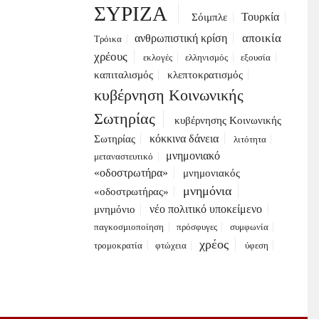
ΣΥΡΙΖΑ
Τουρκία
Σόιμπλε
αποικία
ανθρωπιστική κρίση
Τρόικα
χρέους
εκλογές
ελληνισμός
εξουσία
καπιταλισμός
κλεπτοκρατισμός
κυβέρνηση Κοινωνικής
Σωτηρίας
κυβέρνησης Κοινωνικής
κόκκινα δάνεια
Σωτηρίας
λιτότητα
μνημονιακό
μεταναστευτικό
«οδοστρωτήρα»
μνημονιακός
μνημόνια
«οδοστρωτήρας»
νέο πολιτικό υποκείμενο
μνημόνιο
παγκοσμιοποίηση
πρόσφυγες
συμφωνία
χρέος
τρομοκρατία
φτώχεια
ύφεση