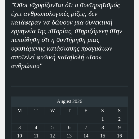
"Όσοι ισχυρίζονται ότι ο συντηρητισμός
έχει ανθρωπολογικές ρίζες, δεν
κατάφεραν να δώσουν μια συνεκτική
ερμηνεία της ιστορίας, στηριζόμενη στην
πεποίθηση ότι η συντήρηση μιας
υφιστάμενης κατάστασης πραγμάτων
αποτελεί φυσική καταβολή «του»
ανθρώπου"
August 2026
M
T
W
T
F
S
S
1
2
3
4
5
6
7
8
9
10
11
12
13
14
15
16