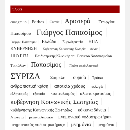
TAGS
Αριστερά
Forbes
Γεωργίου
eurogroup
Grexit
Γιώργος Παπασίμος
Παπασίμου
Ελλάδα
ΗΠΑ
Ευρωϊερατείο
Γιώργου Παπασίμου
ΚΥΒΕΡΝΗΣΗ
Κυβέρνηση Κοινωνικής Σωτηρία
Λένιν
ΠΡΑΤΤΩ
Παιδιατρικής Κλινικής του Γενικού Νοσοκομείου
Παπασίμος
Τρικάλων
Πρώτη φορά Αριστερά
ΣΥΡΙΖΑ
Τουρκία
Σόιμπλε
Τρόικα
αποικία χρέους
ανθρωπιστική κρίση
εκλογές
καπιταλισμός
κλεπτοκρατισμός
ελληνισμός
εξουσία
κυβέρνηση Κοινωνικής Σωτηρίας
κόκκινα δάνεια
κυβέρνησης Κοινωνικής Σωτηρίας
μνημονιακό «οδοστρωτήρα»
λιτότητα
μεταναστευτικό
μνημόνια
μνημονιακός «οδοστρωτήρας»
μνημόνιο