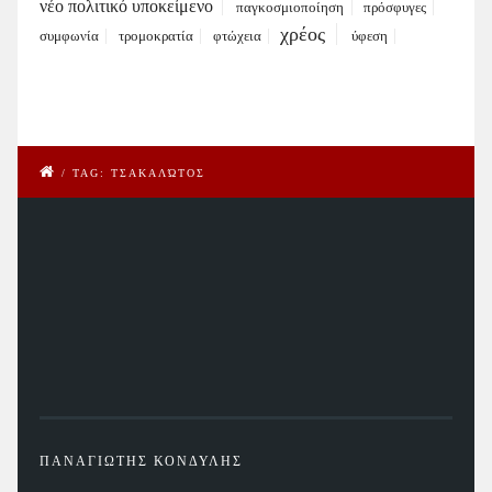
νέο πολιτικό υποκείμενο
παγκοσμιοποίηση
πρόσφυγες
χρέος
συμφωνία
τρομοκρατία
φτώχεια
ύφεση
/
TAG: ΤΣΑΚΑΛΏΤΟΣ
ΠΑΝΑΓΙΩΤΗΣ ΚΟΝΔΥΛΗΣ