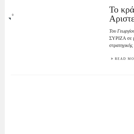
Το κρά
0
Αριστ
Του Γεωργίο
ΣΥΡΙΖΑ σε μι
στρατηγικής 
READ M