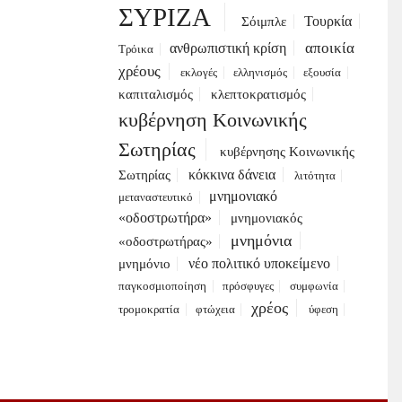
ΣΥΡΙΖΑ
Τουρκία
Σόιμπλε
αποικία
ανθρωπιστική κρίση
Τρόικα
χρέους
εκλογές
ελληνισμός
εξουσία
καπιταλισμός
κλεπτοκρατισμός
κυβέρνηση Κοινωνικής
Σωτηρίας
κυβέρνησης Κοινωνικής
κόκκινα δάνεια
Σωτηρίας
λιτότητα
μνημονιακό
μεταναστευτικό
«οδοστρωτήρα»
μνημονιακός
μνημόνια
«οδοστρωτήρας»
νέο πολιτικό υποκείμενο
μνημόνιο
παγκοσμιοποίηση
πρόσφυγες
συμφωνία
χρέος
τρομοκρατία
φτώχεια
ύφεση