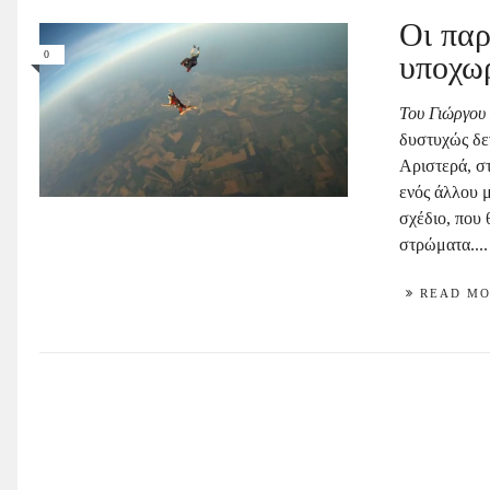
Οι παρ
0
υποχω
Του Γιώργου
δυστυχώς δεν
Αριστερά, στ
ενός άλλου μ
σχέδιο, που 
στρώματα....
READ M