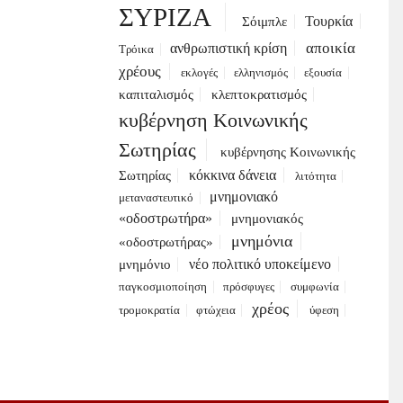
ΣΥΡΙΖΑ
Τουρκία
Σόιμπλε
αποικία
ανθρωπιστική κρίση
Τρόικα
χρέους
εκλογές
ελληνισμός
εξουσία
καπιταλισμός
κλεπτοκρατισμός
κυβέρνηση Κοινωνικής
Σωτηρίας
κυβέρνησης Κοινωνικής
κόκκινα δάνεια
Σωτηρίας
λιτότητα
μνημονιακό
μεταναστευτικό
«οδοστρωτήρα»
μνημονιακός
μνημόνια
«οδοστρωτήρας»
νέο πολιτικό υποκείμενο
μνημόνιο
παγκοσμιοποίηση
πρόσφυγες
συμφωνία
χρέος
τρομοκρατία
φτώχεια
ύφεση