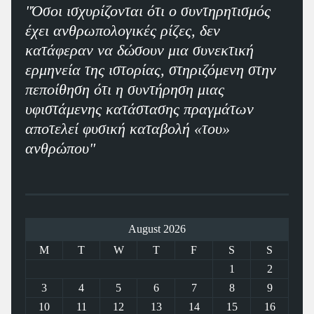
"Όσοι ισχυρίζονται ότι ο συντηρητισμός
έχει ανθρωπολογικές ρίζες, δεν
κατάφεραν να δώσουν μια συνεκτική
ερμηνεία της ιστορίας, στηριζόμενη στην
πεποίθηση ότι η συντήρηση μιας
υφιστάμενης κατάστασης πραγμάτων
αποτελεί φυσική καταβολή «του»
ανθρώπου"
August 2026
M
T
W
T
F
S
S
1
2
3
4
5
6
7
8
9
10
11
12
13
14
15
16