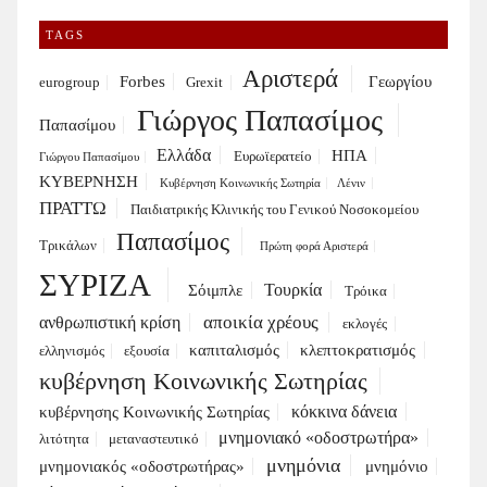
TAGS
Αριστερά
Forbes
Γεωργίου
eurogroup
Grexit
Γιώργος Παπασίμος
Παπασίμου
Ελλάδα
ΗΠΑ
Ευρωϊερατείο
Γιώργου Παπασίμου
ΚΥΒΕΡΝΗΣΗ
Κυβέρνηση Κοινωνικής Σωτηρία
Λένιν
ΠΡΑΤΤΩ
Παιδιατρικής Κλινικής του Γενικού Νοσοκομείου
Παπασίμος
Τρικάλων
Πρώτη φορά Αριστερά
ΣΥΡΙΖΑ
Τουρκία
Σόιμπλε
Τρόικα
αποικία χρέους
ανθρωπιστική κρίση
εκλογές
καπιταλισμός
κλεπτοκρατισμός
ελληνισμός
εξουσία
κυβέρνηση Κοινωνικής Σωτηρίας
κόκκινα δάνεια
κυβέρνησης Κοινωνικής Σωτηρίας
μνημονιακό «οδοστρωτήρα»
λιτότητα
μεταναστευτικό
μνημόνια
μνημονιακός «οδοστρωτήρας»
μνημόνιο