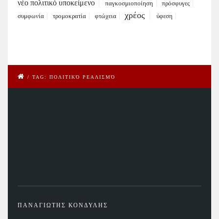
νέο πολιτικό υποκείμενο
παγκοσμιοποίηση
πρόσφυγες
χρέος
συμφωνία
τρομοκρατία
φτώχεια
ύφεση
/
TAG: ΠΟΛΙΤΙΚΌ ΡΕΑΛΙΣΜΌ
ΠΑΝΑΓΙΩΤΗΣ ΚΟΝΔΥΛΗΣ