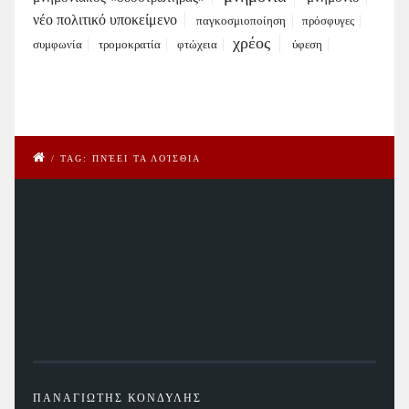
νέο πολιτικό υποκείμενο
παγκοσμιοποίηση
πρόσφυγες
χρέος
συμφωνία
τρομοκρατία
φτώχεια
ύφεση
/
TAG: ΠΝΈΕΙ ΤΑ ΛΟΊΣΘΙΑ
ΠΑΝΑΓΙΩΤΗΣ ΚΟΝΔΥΛΗΣ