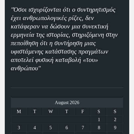
"Όσοι ισχυρίζονται ότι ο συντηρητισμός
έχει ανθρωπολογικές ρίζες, δεν
κατάφεραν να δώσουν μια συνεκτική
ερμηνεία της ιστορίας, στηριζόμενη στην
πεποίθηση ότι η συντήρηση μιας
υφιστάμενης κατάστασης πραγμάτων
αποτελεί φυσική καταβολή «του»
ανθρώπου"
August 2026
M
T
W
T
F
S
S
1
2
3
4
5
6
7
8
9