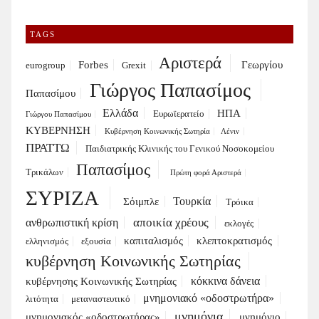
TAGS
Αριστερά
Forbes
Γεωργίου
eurogroup
Grexit
Γιώργος Παπασίμος
Παπασίμου
Ελλάδα
ΗΠΑ
Ευρωϊερατείο
Γιώργου Παπασίμου
ΚΥΒΕΡΝΗΣΗ
Κυβέρνηση Κοινωνικής Σωτηρία
Λένιν
ΠΡΑΤΤΩ
Παιδιατρικής Κλινικής του Γενικού Νοσοκομείου
Παπασίμος
Τρικάλων
Πρώτη φορά Αριστερά
ΣΥΡΙΖΑ
Τουρκία
Σόιμπλε
Τρόικα
αποικία χρέους
ανθρωπιστική κρίση
εκλογές
καπιταλισμός
κλεπτοκρατισμός
ελληνισμός
εξουσία
κυβέρνηση Κοινωνικής Σωτηρίας
κόκκινα δάνεια
κυβέρνησης Κοινωνικής Σωτηρίας
μνημονιακό «οδοστρωτήρα»
λιτότητα
μεταναστευτικό
μνημόνια
μνημονιακός «οδοστρωτήρας»
μνημόνιο