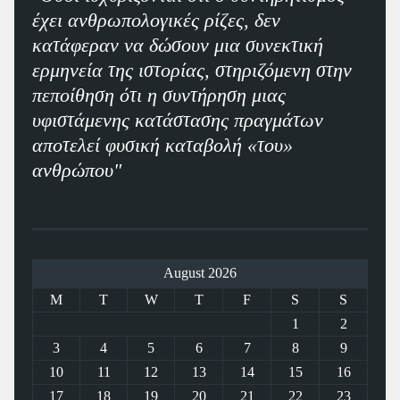
έχει ανθρωπολογικές ρίζες, δεν
κατάφεραν να δώσουν μια συνεκτική
ερμηνεία της ιστορίας, στηριζόμενη στην
πεποίθηση ότι η συντήρηση μιας
υφιστάμενης κατάστασης πραγμάτων
αποτελεί φυσική καταβολή «του»
ανθρώπου"
August 2026
M
T
W
T
F
S
S
1
2
3
4
5
6
7
8
9
10
11
12
13
14
15
16
17
18
19
20
21
22
23