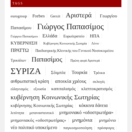
TAGS
Αριστερά
Forbes
Γεωργίου
eurogroup
Grexit
Γιώργος Παπασίμος
Παπασίμου
Ελλάδα
ΗΠΑ
Ευρωϊερατείο
Γιώργου Παπασίμου
ΚΥΒΕΡΝΗΣΗ
Κυβέρνηση Κοινωνικής Σωτηρία
Λένιν
ΠΡΑΤΤΩ
Παιδιατρικής Κλινικής του Γενικού Νοσοκομείου
Παπασίμος
Τρικάλων
Πρώτη φορά Αριστερά
ΣΥΡΙΖΑ
Τουρκία
Σόιμπλε
Τρόικα
αποικία χρέους
ανθρωπιστική κρίση
εκλογές
καπιταλισμός
κλεπτοκρατισμός
ελληνισμός
εξουσία
κυβέρνηση Κοινωνικής Σωτηρίας
κόκκινα δάνεια
κυβέρνησης Κοινωνικής Σωτηρίας
μνημονιακό «οδοστρωτήρα»
λιτότητα
μεταναστευτικό
μνημόνια
μνημονιακός «οδοστρωτήρας»
μνημόνιο
νέο πολιτικό υποκείμενο
παγκοσμιοποίηση
πρόσφυγες