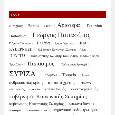
TAGS
Αριστερά
Forbes
Γεωργίου
eurogroup
Grexit
Γιώργος Παπασίμος
Παπασίμου
Ελλάδα
ΗΠΑ
Ευρωϊερατείο
Γιώργου Παπασίμου
ΚΥΒΕΡΝΗΣΗ
Κυβέρνηση Κοινωνικής Σωτηρία
Λένιν
ΠΡΑΤΤΩ
Παιδιατρικής Κλινικής του Γενικού Νοσοκομείου
Παπασίμος
Τρικάλων
Πρώτη φορά Αριστερά
ΣΥΡΙΖΑ
Τουρκία
Σόιμπλε
Τρόικα
αποικία χρέους
ανθρωπιστική κρίση
εκλογές
καπιταλισμός
κλεπτοκρατισμός
ελληνισμός
εξουσία
κυβέρνηση Κοινωνικής Σωτηρίας
κόκκινα δάνεια
κυβέρνησης Κοινωνικής Σωτηρίας
μνημονιακό «οδοστρωτήρα»
λιτότητα
μεταναστευτικό