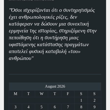
"Όσοι ισχυρίζονται ότι ο συντηρητισμός
έχει ανθρωπολογικές ρίζες, δεν
κατάφεραν να δώσουν μια συνεκτική
ερμηνεία της ιστορίας, στηριζόμενη στην
πεποίθηση ότι η συντήρηση μιας
υφιστάμενης κατάστασης πραγμάτων
αποτελεί φυσική καταβολή «του»
ανθρώπου"
August 2026
M
T
W
T
F
S
S
1
2
3
4
5
6
7
8
9