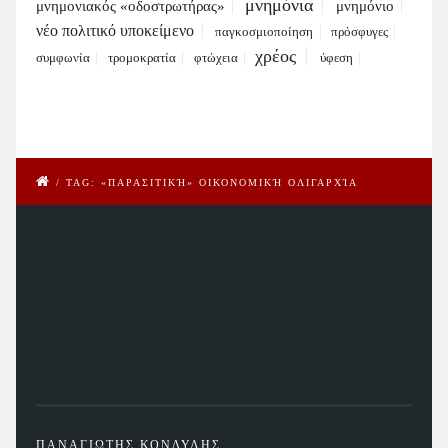
μνημόνια
μνημονιακός «οδοστρωτήρας»
μνημόνιο
νέο πολιτικό υποκείμενο
παγκοσμιοποίηση
πρόσφυγες
χρέος
συμφωνία
τρομοκρατία
φτώχεια
ύφεση
/
TAG: «ΠΑΡΑΣΙΤΙΚΉ» ΟΙΚΟΝΟΜΙΚΉ ΟΛΙΓΑΡΧΊΑ
ΠΑΝΑΓΙΩΤΗΣ ΚΟΝΔΥΛΗΣ