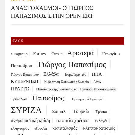
JULY 5, 2018
ΑΝΑΣΤΟΧΑΣΜΟΙ- Ο ΓΙΩΡΓΟΣ
ΠΑΠΑΣΙΜΟΣ ΣΤΗΝ OPEN ERT
TAGS
Αριστερά
Forbes
Γεωργίου
eurogroup
Grexit
Γιώργος Παπασίμος
Παπασίμου
Ελλάδα
ΗΠΑ
Ευρωϊερατείο
Γιώργου Παπασίμου
ΚΥΒΕΡΝΗΣΗ
Κυβέρνηση Κοινωνικής Σωτηρία
Λένιν
ΠΡΑΤΤΩ
Παιδιατρικής Κλινικής του Γενικού Νοσοκομείου
Παπασίμος
Τρικάλων
Πρώτη φορά Αριστερά
ΣΥΡΙΖΑ
Τουρκία
Σόιμπλε
Τρόικα
αποικία χρέους
ανθρωπιστική κρίση
εκλογές
καπιταλισμός
κλεπτοκρατισμός
ελληνισμός
εξουσία