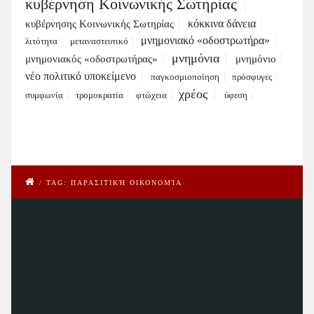
κυβέρνηση Κοινωνικής Σωτηρίας
κόκκινα δάνεια
κυβέρνησης Κοινωνικής Σωτηρίας
μνημονιακό «οδοστρωτήρα»
λιτότητα
μεταναστευτικό
μνημόνια
μνημονιακός «οδοστρωτήρας»
μνημόνιο
νέο πολιτικό υποκείμενο
παγκοσμιοποίηση
πρόσφυγες
χρέος
συμφωνία
τρομοκρατία
φτώχεια
ύφεση
/
TAG: ΠΑΡΑΣΙΤΙΚΉ ΟΙΚΟΝΟΜΊΑ