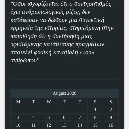
"Όσοι ισχυρίζονται ότι ο συντηρητισμός
έχει ανθρωπολογικές ρίζες, δεν
κατάφεραν να δώσουν μια συνεκτική
ερμηνεία της ιστορίας, στηριζόμενη στην
πεποίθηση ότι η συντήρηση μιας
υφιστάμενης κατάστασης πραγμάτων
αποτελεί φυσική καταβολή «του»
ανθρώπου"
August 2026
M
T
W
T
F
S
S
1
2
3
4
5
6
7
8
9
10
11
12
13
14
15
16