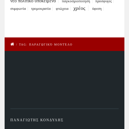
νέο πολιτικό υποκείμενο
παγκοσμιοποίηση
πρόσφυγες
χρέος
συμφωνία
τρομοκρατία
φτώχεια
ύφεση
/
TAG: ΠΑΡΑΓΩΓΙΚΌ ΜΟΝΤΈΛΟ
ΠΑΝΑΓΙΩΤΗΣ ΚΟΝΔΥΛΗΣ