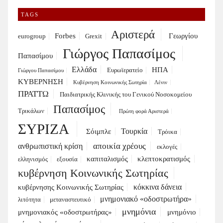
TAGS
Αριστερά
Forbes
Γεωργίου
eurogroup
Grexit
Γιώργος Παπασίμος
Παπασίμου
Ελλάδα
ΗΠΑ
Ευρωϊερατείο
Γιώργου Παπασίμου
ΚΥΒΕΡΝΗΣΗ
Κυβέρνηση Κοινωνικής Σωτηρία
Λένιν
ΠΡΑΤΤΩ
Παιδιατρικής Κλινικής του Γενικού Νοσοκομείου
Παπασίμος
Τρικάλων
Πρώτη φορά Αριστερά
ΣΥΡΙΖΑ
Τουρκία
Σόιμπλε
Τρόικα
αποικία χρέους
ανθρωπιστική κρίση
εκλογές
καπιταλισμός
κλεπτοκρατισμός
ελληνισμός
εξουσία
κυβέρνηση Κοινωνικής Σωτηρίας
κόκκινα δάνεια
κυβέρνησης Κοινωνικής Σωτηρίας
μνημονιακό «οδοστρωτήρα»
λιτότητα
μεταναστευτικό
μνημόνια
μνημονιακός «οδοστρωτήρας»
μνημόνιο