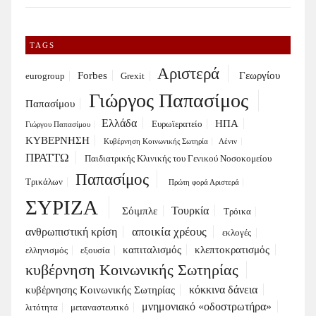
TAGS
Αριστερά
Forbes
Γεωργίου
eurogroup
Grexit
Γιώργος Παπασίμος
Παπασίμου
Ελλάδα
ΗΠΑ
Ευρωϊερατείο
Γιώργου Παπασίμου
ΚΥΒΕΡΝΗΣΗ
Κυβέρνηση Κοινωνικής Σωτηρία
Λένιν
ΠΡΑΤΤΩ
Παιδιατρικής Κλινικής του Γενικού Νοσοκομείου
Παπασίμος
Τρικάλων
Πρώτη φορά Αριστερά
ΣΥΡΙΖΑ
Τουρκία
Σόιμπλε
Τρόικα
αποικία χρέους
ανθρωπιστική κρίση
εκλογές
καπιταλισμός
κλεπτοκρατισμός
ελληνισμός
εξουσία
κυβέρνηση Κοινωνικής Σωτηρίας
κόκκινα δάνεια
κυβέρνησης Κοινωνικής Σωτηρίας
μνημονιακό «οδοστρωτήρα»
λιτότητα
μεταναστευτικό