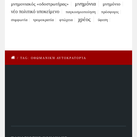
μνημόνια
μνημονιακός «οδοστρωτήρας»
μνημόνιο
νέο πολιτικό υποκείμενο
παγκοσμιοποίηση
πρόσφυγες
χρέος
συμφωνία
τρομοκρατία
φτώχεια
ύφεση
/
TAG: ΟΘΩΜΑΝΙΚΉ ΑΥΤΟΚΡΑΤΟΡΊΑ