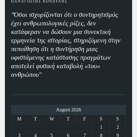
ΠΑΝΑΓΙΩΤΗΣ ΚΟΝΔΥΛΗΣ
"Όσοι ισχυρίζονται ότι ο συντηρητισμός
έχει ανθρωπολογικές ρίζες, δεν
κατάφεραν να δώσουν μια συνεκτική
ερμηνεία της ιστορίας, στηριζόμενη στην
πεποίθηση ότι η συντήρηση μιας
υφιστάμενης κατάστασης πραγμάτων
αποτελεί φυσική καταβολή «του»
ανθρώπου"
August 2026
M
T
W
T
F
S
S
1
2
3
4
5
6
7
8
9