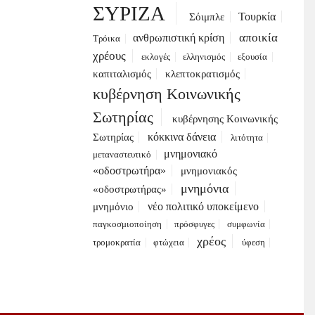
ΣΥΡΙΖΑ
Τουρκία
Σόιμπλε
αποικία
ανθρωπιστική κρίση
Τρόικα
χρέους
εκλογές
ελληνισμός
εξουσία
καπιταλισμός
κλεπτοκρατισμός
κυβέρνηση Κοινωνικής
Σωτηρίας
κυβέρνησης Κοινωνικής
κόκκινα δάνεια
Σωτηρίας
λιτότητα
μνημονιακό
μεταναστευτικό
«οδοστρωτήρα»
μνημονιακός
μνημόνια
«οδοστρωτήρας»
νέο πολιτικό υποκείμενο
μνημόνιο
παγκοσμιοποίηση
πρόσφυγες
συμφωνία
χρέος
τρομοκρατία
φτώχεια
ύφεση