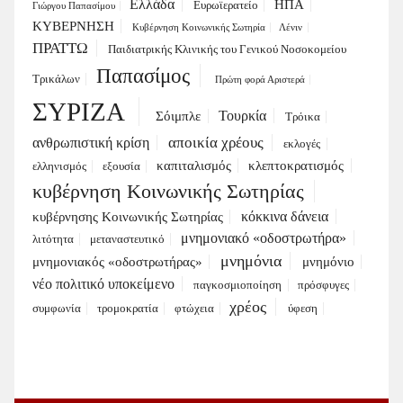
Ελλάδα
ΗΠΑ
Ευρωϊερατείο
Γιώργου Παπασίμου
ΚΥΒΕΡΝΗΣΗ
Κυβέρνηση Κοινωνικής Σωτηρία
Λένιν
ΠΡΑΤΤΩ
Παιδιατρικής Κλινικής του Γενικού Νοσοκομείου
Παπασίμος
Τρικάλων
Πρώτη φορά Αριστερά
ΣΥΡΙΖΑ
Τουρκία
Σόιμπλε
Τρόικα
αποικία χρέους
ανθρωπιστική κρίση
εκλογές
καπιταλισμός
κλεπτοκρατισμός
ελληνισμός
εξουσία
κυβέρνηση Κοινωνικής Σωτηρίας
κόκκινα δάνεια
κυβέρνησης Κοινωνικής Σωτηρίας
μνημονιακό «οδοστρωτήρα»
λιτότητα
μεταναστευτικό
μνημόνια
μνημονιακός «οδοστρωτήρας»
μνημόνιο
νέο πολιτικό υποκείμενο
παγκοσμιοποίηση
πρόσφυγες
χρέος
συμφωνία
τρομοκρατία
φτώχεια
ύφεση