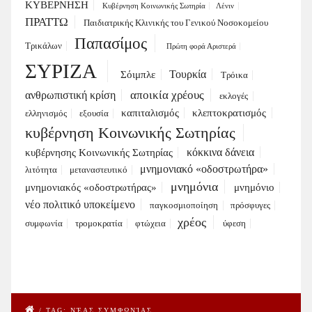
ΚΥΒΕΡΝΗΣΗ
Κυβέρνηση Κοινωνικής Σωτηρία
Λένιν
ΠΡΑΤΤΩ
Παιδιατρικής Κλινικής του Γενικού Νοσοκομείου
Παπασίμος
Τρικάλων
Πρώτη φορά Αριστερά
ΣΥΡΙΖΑ
Τουρκία
Σόιμπλε
Τρόικα
αποικία χρέους
ανθρωπιστική κρίση
εκλογές
καπιταλισμός
κλεπτοκρατισμός
ελληνισμός
εξουσία
κυβέρνηση Κοινωνικής Σωτηρίας
κόκκινα δάνεια
κυβέρνησης Κοινωνικής Σωτηρίας
μνημονιακό «οδοστρωτήρα»
λιτότητα
μεταναστευτικό
μνημόνια
μνημονιακός «οδοστρωτήρας»
μνημόνιο
νέο πολιτικό υποκείμενο
παγκοσμιοποίηση
πρόσφυγες
χρέος
συμφωνία
τρομοκρατία
φτώχεια
ύφεση
/
TAG: ΝΈΑΣ ΣΥΜΦΩΝΊΑΣ