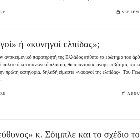
ORE
SEPTEMB
οί» ή «κυνηγοί ελπίδας»;
ον αντικειμενικό παρατηρητή της Ελλάδος ετίθετο το ερώτημα του άρ
 πολιτικό και κοινωνικό πλαίσιο, θα απαντούσε αναμφισβήτητα, ότι 
ην πρώτη κατηγορία, δηλαδή είμαστε «ναυαγοί της ελπίδας». Του Γε
..
ORE
AUGU
ύθυνος» κ. Σόιμπλε και το σχέδιο τ