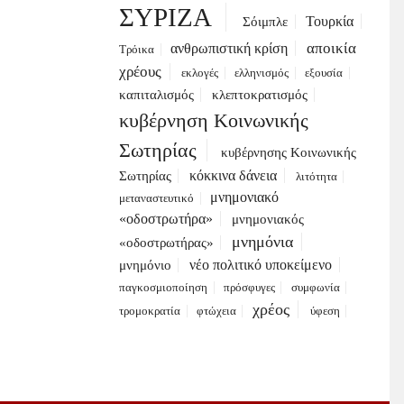
ΣΥΡΙΖΑ
Τουρκία
Σόιμπλε
αποικία
ανθρωπιστική κρίση
Τρόικα
χρέους
εκλογές
ελληνισμός
εξουσία
καπιταλισμός
κλεπτοκρατισμός
κυβέρνηση Κοινωνικής
Σωτηρίας
κυβέρνησης Κοινωνικής
κόκκινα δάνεια
Σωτηρίας
λιτότητα
μνημονιακό
μεταναστευτικό
«οδοστρωτήρα»
μνημονιακός
μνημόνια
«οδοστρωτήρας»
νέο πολιτικό υποκείμενο
μνημόνιο
παγκοσμιοποίηση
πρόσφυγες
συμφωνία
χρέος
τρομοκρατία
φτώχεια
ύφεση