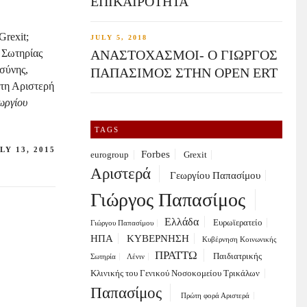
ΕΠΙΚΑΙΡΟΤΗΤΑ
Grexit;
JULY 5, 2018
 Σωτηρίας
ΑΝΑΣΤΟΧΑΣΜΟΙ- Ο ΓΙΩΡΓΟΣ
οσύνης,
ΠΑΠΑΣΙΜΟΣ ΣΤΗΝ OPEN ERT
ώτη Αριστερή
ωργίου
TAGS
LY 13, 2015
Forbes
eurogroup
Grexit
Αριστερά
Γεωργίου Παπασίμου
Γιώργος Παπασίμος
Ελλάδα
Ευρωϊερατείο
Γιώργου Παπασίμου
ΗΠΑ
ΚΥΒΕΡΝΗΣΗ
Κυβέρνηση Κοινωνικής
ΠΡΑΤΤΩ
Παιδιατρικής
Σωτηρία
Λένιν
Κλινικής του Γενικού Νοσοκομείου Τρικάλων
Παπασίμος
Πρώτη φορά Αριστερά