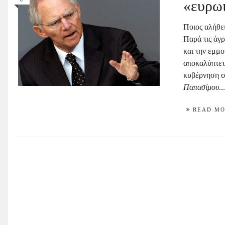
«ευρω
Ποιος αλήθει
Παρά τις άγ
και την εμμο
αποκαλύπτετ
κυβέρνηση σ
Παπασίμου
..
READ M