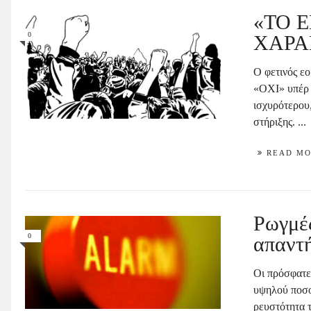
«ΤΟ Ε
0
ΧΑΡΑ
Ο φετινός εο
«ΟΧΙ» υπέρ τ
ισχυρότερου,
στήριξης. ...
READ M
Ρωγμές
0
απαντή
Οι πρόσφατε
υψηλού ποσο
ρευστότητα 