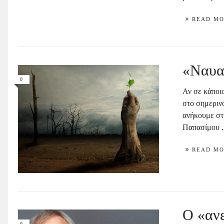
READ M
«Ναυαγ
0
Αν σε κάποι
στο σημερινό
ανήκουμε στ
Παπασίμου .
READ M
Ο «ανε
0