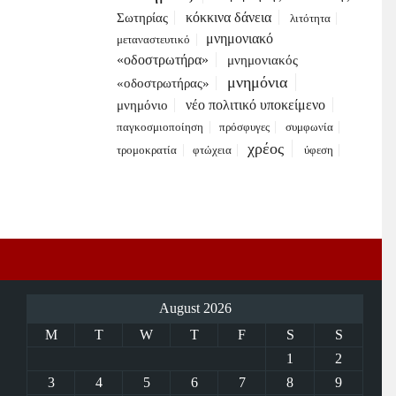
κόκκινα δάνεια
Σωτηρίας
λιτότητα
μνημονιακό
μεταναστευτικό
«οδοστρωτήρα»
μνημονιακός
μνημόνια
«οδοστρωτήρας»
νέο πολιτικό υποκείμενο
μνημόνιο
παγκοσμιοποίηση
πρόσφυγες
συμφωνία
χρέος
τρομοκρατία
φτώχεια
ύφεση
August 2026
M
T
W
T
F
S
S
1
2
3
4
5
6
7
8
9