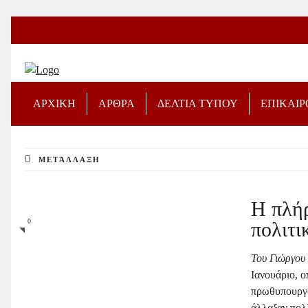
ΑΡΧΙΚΗ
ΑΡΘΡΑ
ΔΕΛΤΙΑ ΤΥΠΟΥ
ΕΠΙΚΑΙ
ΜΕΤΆΛΛΑΞΗ
Η πλή
0
πολιτι
Του Γιώργου
Ιανουάριο, 
πρωθυπουργό
άλλαξαν πολλ