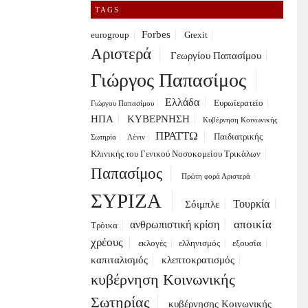
TAGS
Forbes
eurogroup
Grexit
Αριστερά
Γεωργίου Παπασίμου
Γιώργος Παπασίμος
Ελλάδα
Ευρωϊερατείο
Γιώργου Παπασίμου
ΗΠΑ
ΚΥΒΕΡΝΗΣΗ
Κυβέρνηση Κοινωνικής
ΠΡΑΤΤΩ
Παιδιατρικής
Σωτηρία
Λένιν
Κλινικής του Γενικού Νοσοκομείου Τρικάλων
Παπασίμος
Πρώτη φορά Αριστερά
ΣΥΡΙΖΑ
Τουρκία
Σόιμπλε
αποικία
ανθρωπιστική κρίση
Τρόικα
χρέους
εκλογές
ελληνισμός
εξουσία
καπιταλισμός
κλεπτοκρατισμός
κυβέρνηση Κοινωνικής
Σωτηρίας
κυβέρνησης Κοινωνικής