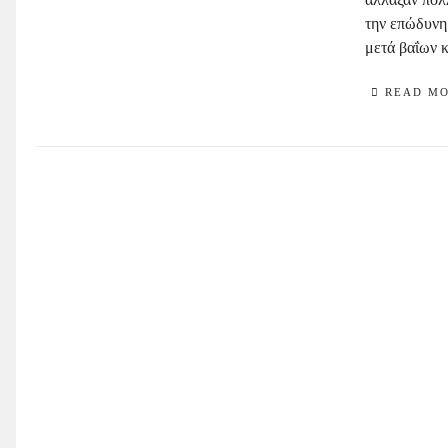
την επώδυνη
μετά βαΐων κ
READ M