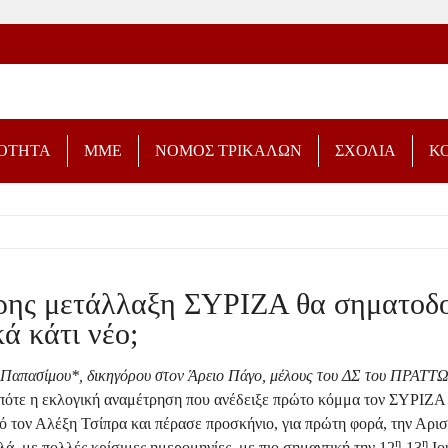
ΡΟΤΗΤΑ
ΜΜΕ
ΝΟΜΟΣ ΤΡΙΚΑΛΩΝ
ΣΧΟΛΙΑ
Κ
ρης μετάλλαξη ΣΥΡΙΖΑ θα σηματοδο
κά κάτι νέο;
 Παπασίμου*, δικηγόρου στον Άρειο Πάγο, μέλους του ΔΣ του ΠΡΑΤΤ
οπότε η εκλογική αναμέτρηση που ανέδειξε πρώτο κόμμα τον ΣΥΡΙΖΑ
 τον Αλέξη Τσίπρα και πέρασε προσκήνιο, για πρώτη φορά, την Αρισ
η
η
ά, με πολλές κρίσιμες ημερομηνίες, με πιο σημαντική την 12
-13
Ιο