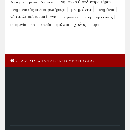
μνημονιακό «οδοστρωτήρα»
λιτότητα
μεταναστευτικό
μνημόνια
μνημονιακός «οδοστρωτήρας»
μνημόνιο
νέο πολιτικό υποκείμενο
παγκοσμιοποίηση
πρόσφυγες
χρέος
συμφωνία
τρομοκρατία
φτώχεια
ύφεση
/
TAG: ΛΊΣΤΑ ΤΩΝ ΔΙΣΕΚΑΤΟΜΜΥΡΙΟΎΧΩΝ