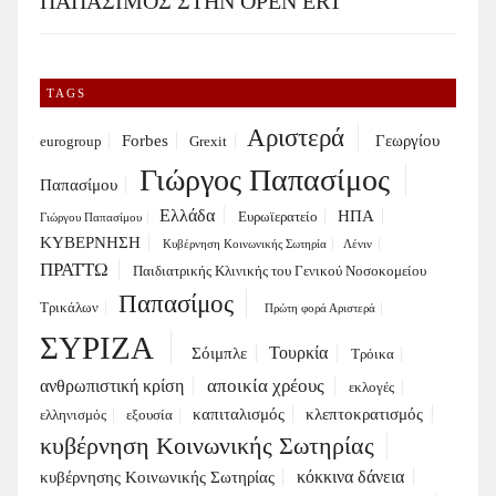
ΠΑΠΑΣΙΜΟΣ ΣΤΗΝ OPEN ERT
TAGS
Αριστερά
Forbes
Γεωργίου
eurogroup
Grexit
Γιώργος Παπασίμος
Παπασίμου
Ελλάδα
ΗΠΑ
Ευρωϊερατείο
Γιώργου Παπασίμου
ΚΥΒΕΡΝΗΣΗ
Κυβέρνηση Κοινωνικής Σωτηρία
Λένιν
ΠΡΑΤΤΩ
Παιδιατρικής Κλινικής του Γενικού Νοσοκομείου
Παπασίμος
Τρικάλων
Πρώτη φορά Αριστερά
ΣΥΡΙΖΑ
Τουρκία
Σόιμπλε
Τρόικα
αποικία χρέους
ανθρωπιστική κρίση
εκλογές
καπιταλισμός
κλεπτοκρατισμός
ελληνισμός
εξουσία
κυβέρνηση Κοινωνικής Σωτηρίας
κόκκινα δάνεια
κυβέρνησης Κοινωνικής Σωτηρίας