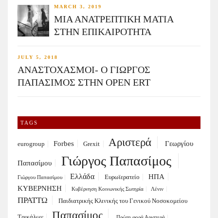
MARCH 3, 2019
ΜΙΑ ΑΝΑΤΡΕΠΤΙΚΗ ΜΑΤΙΑ
ΣΤΗΝ ΕΠΙΚΑΙΡΟΤΗΤΑ
JULY 5, 2018
ΑΝΑΣΤΟΧΑΣΜΟΙ- Ο ΓΙΩΡΓΟΣ
ΠΑΠΑΣΙΜΟΣ ΣΤΗΝ OPEN ERT
TAGS
Αριστερά
Forbes
Γεωργίου
eurogroup
Grexit
Γιώργος Παπασίμος
Παπασίμου
Ελλάδα
ΗΠΑ
Ευρωϊερατείο
Γιώργου Παπασίμου
ΚΥΒΕΡΝΗΣΗ
Κυβέρνηση Κοινωνικής Σωτηρία
Λένιν
ΠΡΑΤΤΩ
Παιδιατρικής Κλινικής του Γενικού Νοσοκομείου
Παπασίμος
Τρικάλων
Πρώτη φορά Αριστερά