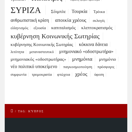
ΣΥΡΙΖΑ
Τουρκία
Σόιμπλε
Τρόικα
αποικία χρέους
ανθρωπιστική κρίση
εκλογές
καπιταλισμός
κλεπτοκρατισμός
ελληνισμός
εξουσία
κυβέρνηση Κοινωνικής Σωτηρίας
κόκκινα δάνεια
κυβέρνησης Κοινωνικής Σωτηρίας
μνημονιακό «οδοστρωτήρα»
λιτότητα
μεταναστευτικό
μνημόνια
μνημονιακός «οδοστρωτήρας»
μνημόνιο
νέο πολιτικό υποκείμενο
παγκοσμιοποίηση
πρόσφυγες
χρέος
συμφωνία
τρομοκρατία
φτώχεια
ύφεση
/
TAG: ΚΎΠΡΟΣ