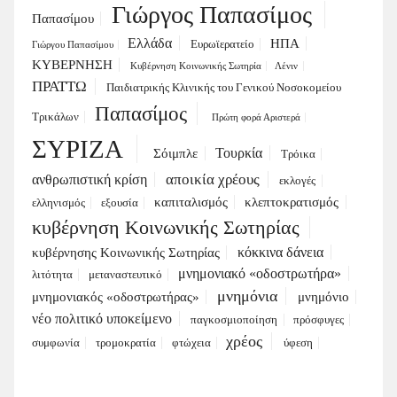
Γιώργος Παπασίμος
Παπασίμου
Ελλάδα
ΗΠΑ
Ευρωϊερατείο
Γιώργου Παπασίμου
ΚΥΒΕΡΝΗΣΗ
Κυβέρνηση Κοινωνικής Σωτηρία
Λένιν
ΠΡΑΤΤΩ
Παιδιατρικής Κλινικής του Γενικού Νοσοκομείου
Παπασίμος
Τρικάλων
Πρώτη φορά Αριστερά
ΣΥΡΙΖΑ
Τουρκία
Σόιμπλε
Τρόικα
αποικία χρέους
ανθρωπιστική κρίση
εκλογές
καπιταλισμός
κλεπτοκρατισμός
ελληνισμός
εξουσία
κυβέρνηση Κοινωνικής Σωτηρίας
κόκκινα δάνεια
κυβέρνησης Κοινωνικής Σωτηρίας
μνημονιακό «οδοστρωτήρα»
λιτότητα
μεταναστευτικό
μνημόνια
μνημονιακός «οδοστρωτήρας»
μνημόνιο
νέο πολιτικό υποκείμενο
παγκοσμιοποίηση
πρόσφυγες
χρέος
συμφωνία
τρομοκρατία
φτώχεια
ύφεση