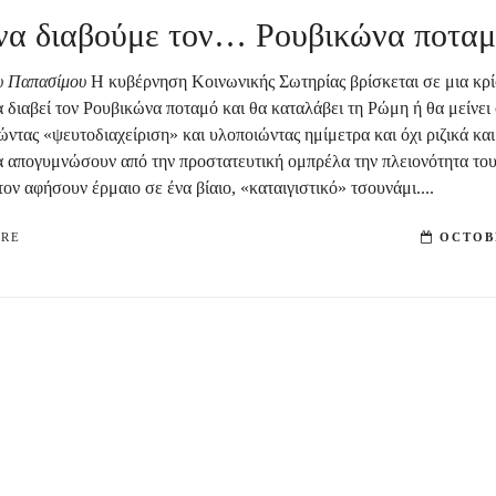
να διαβούμε τον… Ρουβικώνα ποτα
υ Παπασίμου
Η κυβέρνηση Κοινωνικής Σωτηρίας βρίσκεται σε μια κρ
 διαβεί τον Ρουβικώνα ποταμό και θα καταλάβει τη Ρώμη ή θα μείνει 
ντας «ψευτοδιαχείριση» και υλοποιώντας ημίμετρα και όχι ριζικά κα
α απογυμνώσουν από την προστατευτική ομπρέλα την πλειονότητα το
τον αφήσουν έρμαιο σε ένα βίαιο, «καταιγιστικό» τσουνάμι....
ORE
OCTOBE