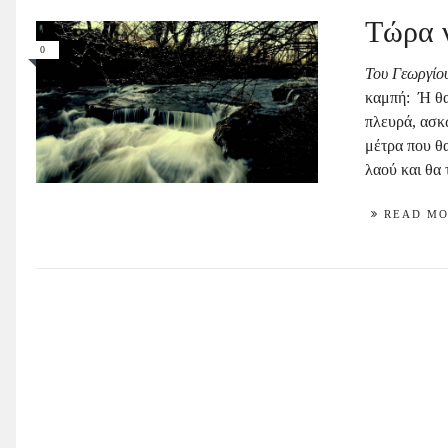
Τώρα 
0
Του Γεωργίο
καμπή: Ή θα
πλευρά, ασκώ
μέτρα που θ
λαού και θα 
READ M