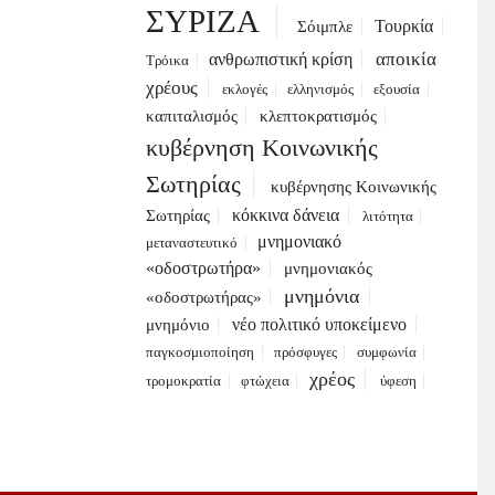
ΣΥΡΙΖΑ
Τουρκία
Σόιμπλε
αποικία
ανθρωπιστική κρίση
Τρόικα
χρέους
εκλογές
ελληνισμός
εξουσία
καπιταλισμός
κλεπτοκρατισμός
κυβέρνηση Κοινωνικής
Σωτηρίας
κυβέρνησης Κοινωνικής
κόκκινα δάνεια
Σωτηρίας
λιτότητα
μνημονιακό
μεταναστευτικό
«οδοστρωτήρα»
μνημονιακός
μνημόνια
«οδοστρωτήρας»
νέο πολιτικό υποκείμενο
μνημόνιο
παγκοσμιοποίηση
πρόσφυγες
συμφωνία
χρέος
τρομοκρατία
φτώχεια
ύφεση