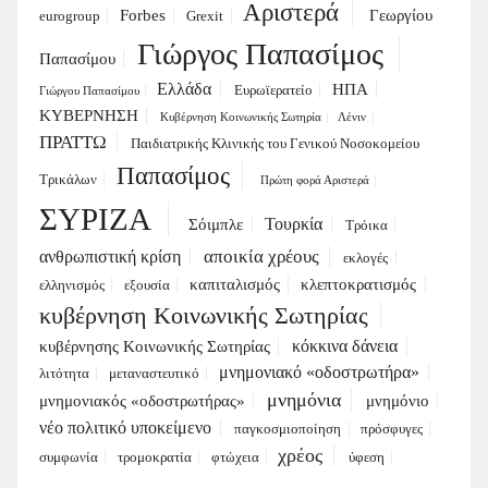
Αριστερά
Forbes
Γεωργίου
eurogroup
Grexit
Γιώργος Παπασίμος
Παπασίμου
Ελλάδα
ΗΠΑ
Ευρωϊερατείο
Γιώργου Παπασίμου
ΚΥΒΕΡΝΗΣΗ
Κυβέρνηση Κοινωνικής Σωτηρία
Λένιν
ΠΡΑΤΤΩ
Παιδιατρικής Κλινικής του Γενικού Νοσοκομείου
Παπασίμος
Τρικάλων
Πρώτη φορά Αριστερά
ΣΥΡΙΖΑ
Τουρκία
Σόιμπλε
Τρόικα
αποικία χρέους
ανθρωπιστική κρίση
εκλογές
καπιταλισμός
κλεπτοκρατισμός
ελληνισμός
εξουσία
κυβέρνηση Κοινωνικής Σωτηρίας
κόκκινα δάνεια
κυβέρνησης Κοινωνικής Σωτηρίας
μνημονιακό «οδοστρωτήρα»
λιτότητα
μεταναστευτικό
μνημόνια
μνημονιακός «οδοστρωτήρας»
μνημόνιο
νέο πολιτικό υποκείμενο
παγκοσμιοποίηση
πρόσφυγες
χρέος
συμφωνία
τρομοκρατία
φτώχεια
ύφεση