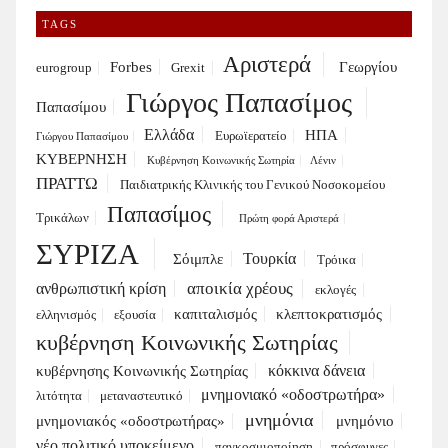
TAGS
Αριστερά
Forbes
Γεωργίου
eurogroup
Grexit
Γιώργος Παπασίμος
Παπασίμου
Ελλάδα
ΗΠΑ
Ευρωϊερατείο
Γιώργου Παπασίμου
ΚΥΒΕΡΝΗΣΗ
Κυβέρνηση Κοινωνικής Σωτηρία
Λένιν
ΠΡΑΤΤΩ
Παιδιατρικής Κλινικής του Γενικού Νοσοκομείου
Παπασίμος
Τρικάλων
Πρώτη φορά Αριστερά
ΣΥΡΙΖΑ
Τουρκία
Σόιμπλε
Τρόικα
αποικία χρέους
ανθρωπιστική κρίση
εκλογές
καπιταλισμός
κλεπτοκρατισμός
ελληνισμός
εξουσία
κυβέρνηση Κοινωνικής Σωτηρίας
κόκκινα δάνεια
κυβέρνησης Κοινωνικής Σωτηρίας
μνημονιακό «οδοστρωτήρα»
λιτότητα
μεταναστευτικό
μνημόνια
μνημονιακός «οδοστρωτήρας»
μνημόνιο
νέο πολιτικό υποκείμενο
παγκοσμιοποίηση
πρόσφυγες