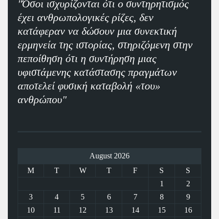
"Όσοι ισχυρίζονται ότι ο συντηρητισμός
έχει ανθρωπολογικές ρίζες, δεν
κατάφεραν να δώσουν μια συνεκτική
ερμηνεία της ιστορίας, στηριζόμενη στην
πεποίθηση ότι η συντήρηση μιας
υφιστάμενης κατάστασης πραγμάτων
αποτελεί φυσική καταβολή «του»
ανθρώπου"
August 2026
M
T
W
T
F
S
S
1
2
3
4
5
6
7
8
9
10
11
12
13
14
15
16