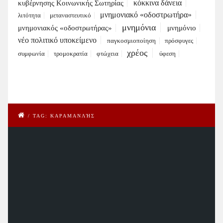
κόκκινα δάνεια
κυβέρνησης Κοινωνικής Σωτηρίας
μνημονιακό «οδοστρωτήρα»
λιτότητα
μεταναστευτικό
μνημόνια
μνημονιακός «οδοστρωτήρας»
μνημόνιο
νέο πολιτικό υποκείμενο
παγκοσμιοποίηση
πρόσφυγες
χρέος
συμφωνία
τρομοκρατία
φτώχεια
ύφεση
/
TAG: ΚΑΡΑΜΑΝΛΉΣ