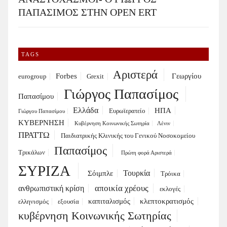
ΠΑΠΑΣΙΜΟΣ ΣΤΗΝ OPEN ERT
TAGS
Αριστερά
Forbes
Γεωργίου
eurogroup
Grexit
Γιώργος Παπασίμος
Παπασίμου
Ελλάδα
ΗΠΑ
Ευρωϊερατείο
Γιώργου Παπασίμου
ΚΥΒΕΡΝΗΣΗ
Κυβέρνηση Κοινωνικής Σωτηρία
Λένιν
ΠΡΑΤΤΩ
Παιδιατρικής Κλινικής του Γενικού Νοσοκομείου
Παπασίμος
Τρικάλων
Πρώτη φορά Αριστερά
ΣΥΡΙΖΑ
Τουρκία
Σόιμπλε
Τρόικα
αποικία χρέους
ανθρωπιστική κρίση
εκλογές
καπιταλισμός
κλεπτοκρατισμός
ελληνισμός
εξουσία
κυβέρνηση Κοινωνικής Σωτηρίας